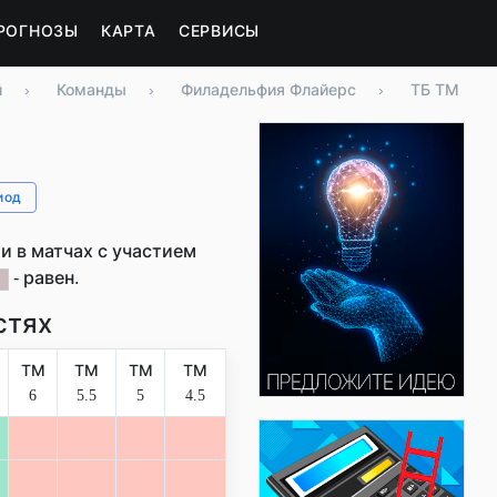
РОГНОЗЫ
КАРТА
СЕРВИСЫ
й
›
Команды
›
Филадельфия Флайерс
›
ТБ ТМ
иод
 в матчах с участием
- равен.
стях
ТМ
ТМ
ТМ
ТМ
6
5.5
5
4.5