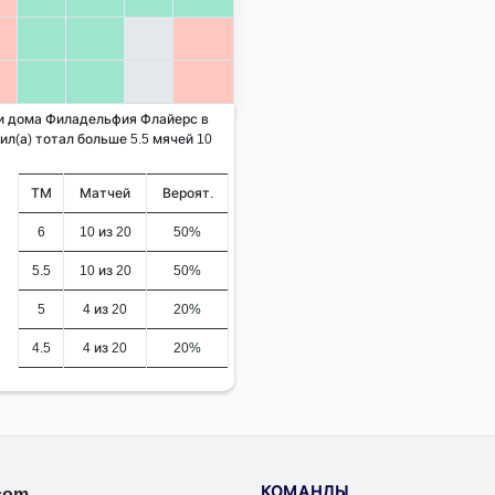
 и дома Филадельфия Флайерс в
л(а) тотал больше 5.5 мячей 10
ТМ
Матчей
Вероят.
6
10 из 20
50%
5.5
10 из 20
50%
5
4 из 20
20%
4.5
4 из 20
20%
КОМАНДЫ
.com