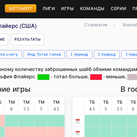
БЕТОМОТ
ЛИГИ
ИГРЫ
КОМАНДЫ
СЕРИИ
П
Ставматик
›
Хокке
лайерс (США)
ИЕ
РЕЗУЛЬТАТЫ
 по счету
Инд.Тотал голов
1 период
2 период
3 пер
рному количеству заброшенных шайб обеими командами
ьфия Флайерс.
- тотал больше,
- меньше,
ие игры
В го
Б
ТМ
ТМ
ТМ
ТМ
ТБ
ТБ
ТБ
ТБ
6
5.5
5
4.5
4.5
5
5.5
6