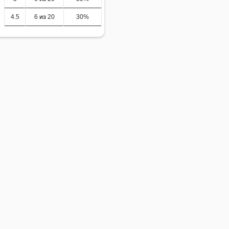
4.5
6 из 20
30%