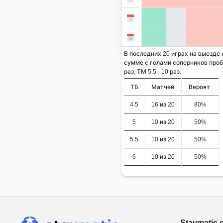
В последних 20 играх на выезде
сумме с голами соперников проби
раз, ТМ 5.5 - 10 раз.
ТБ
Матчей
Вероят.
4.5
16 из 20
80%
5
10 из 20
50%
5.5
10 из 20
50%
6
10 из 20
50%
Stavmatic