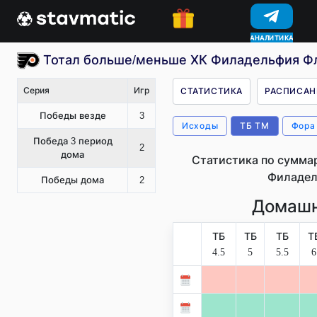
АНАЛИТИКА
Тотал больше/меньше ХК Филадельфия Ф
Серия
Игр
СТАТИСТИКА
РАСПИСАН
Победы везде
3
Исходы
ТБ ТМ
Фора
Победа 3 период
2
дома
Статистика по сумма
Филадел
Победы дома
2
Домашн
ТБ
ТБ
ТБ
Т
4.5
5
5.5
6