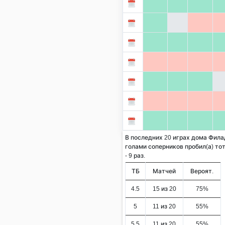
В последних 20 играх дома Фил
голами соперников пробил(а) тот
- 9 раз.
ТБ
Матчей
Вероят.
4.5
15 из 20
75%
5
11 из 20
55%
5.5
11 из 20
55%