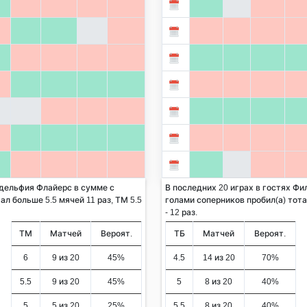
адельфия Флайерс в сумме с
В последних 20 играх в гостях Ф
ал больше 5.5 мячей 11 раз, ТМ 5.5
голами соперников пробил(а) тотал
- 12 раз.
ТМ
Матчей
Вероят.
ТБ
Матчей
Вероят.
6
9 из 20
45%
4.5
14 из 20
70%
5.5
9 из 20
45%
5
8 из 20
40%
5
5 из 20
25%
5.5
8 из 20
40%