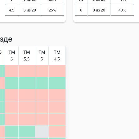
4.5
5 из 20
25%
6
8 из 20
40%
зде
Б
ТМ
ТМ
ТМ
ТМ
6
5.5
5
4.5