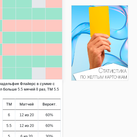
иладельфия Флайерс в сумме с
 больше 5.5 мячей 8 раз, ТМ 5.5
ТМ
Матчей
Вероят.
6
12 из 20
60%
5.5
12 из 20
60%
5
6 из 20
30%