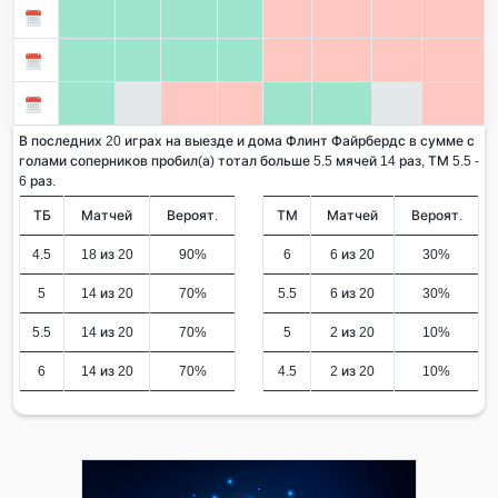
В последних 20 играх на выезде и дома Флинт Файрбердс в сумме с
голами соперников пробил(а) тотал больше 5.5 мячей 14 раз, ТМ 5.5 -
6 раз.
ТБ
Матчей
Вероят.
ТМ
Матчей
Вероят.
4.5
18 из 20
90%
6
6 из 20
30%
5
14 из 20
70%
5.5
6 из 20
30%
5.5
14 из 20
70%
5
2 из 20
10%
6
14 из 20
70%
4.5
2 из 20
10%