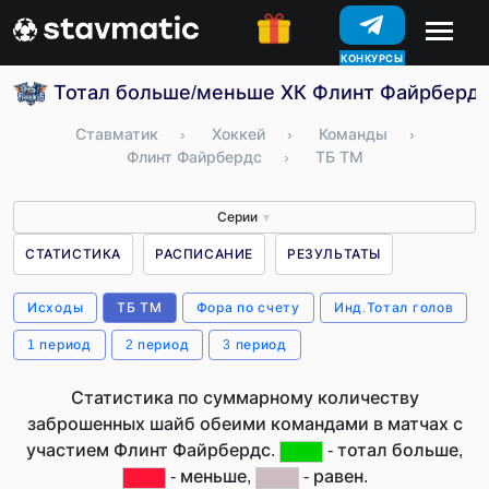
КОНКУРСЫ
Тотал больше/меньше ХК Флинт Файрбердс
Ставматик
›
Хоккей
›
Команды
›
Флинт Файрбердс
›
ТБ ТМ
Серии
▼
СТАТИСТИКА
РАСПИСАНИЕ
РЕЗУЛЬТАТЫ
Исходы
ТБ ТМ
Фора по счету
Инд.Тотал голов
1 период
2 период
3 период
Статистика по суммарному количеству
заброшенных шайб обеими командами в матчах с
участием Флинт Файрбердс.
- тотал больше,
- меньше,
- равен.