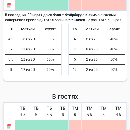
В последних 20 играх дома Флинт Файрбердс в сумме с голами
соперников пробил(а) тотал больше 5.5 мячей 12 раз, ТМ 5.5 - 8 раз.
ТБ
Матчей
Вероят.
ТМ
Матчей
Вероят.
4.5
18 из 20
90%
6
8 из 20
40%
5
12 из 20
60%
5.5
8 из 20
40%
5.5
12 из 20
60%
5
2 из 20
10%
6
12 из 20
60%
4.5
2 из 20
10%
В гостях
ТБ
ТБ
ТБ
ТБ
ТМ
ТМ
ТМ
ТМ
4.5
5
5.5
6
6
5.5
5
4.5