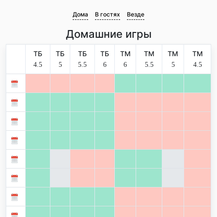
Дома
В гостях
Везде
Домашние игры
ТБ
ТБ
ТБ
ТБ
ТМ
ТМ
ТМ
ТМ
4.5
5
5.5
6
6
5.5
5
4.5