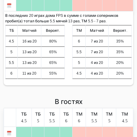
В последних 20 играх дома FPS в сумме с голами соперников
пробил(а) тотал больше 5.5 мячей 13 раз, ТМ 5.5 - 7 раз.
ТБ
Матчей
Вероят.
ТМ
Матчей
Вероят.
4.5
16 из 20
80%
6
7 из 20
35%
5
13 из 20
65%
5.5
7 из 20
35%
5.5
13 из 20
65%
5
4 из 20
20%
6
11 из 20
55%
4.5
4 из 20
20%
В гостях
ТБ
ТБ
ТБ
ТБ
ТМ
ТМ
ТМ
ТМ
4.5
5
5.5
6
6
5.5
5
4.5