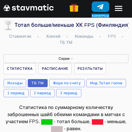
КОНКУРСЫ
Тотал больше/меньше ХК FPS (Финляндия)
Ставматик
›
Хоккей
›
Команды
›
FPS
›
ТБ ТМ
Серии
▼
СТАТИСТИКА
РАСПИСАНИЕ
РЕЗУЛЬТАТЫ
Исходы
ТБ ТМ
Фора по счету
Инд.Тотал голов
1 период
2 период
3 период
Статистика по суммарному количеству
заброшенных шайб обеими командами в матчах с
участием FPS.
- тотал больше,
- меньше,
- равен.