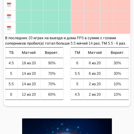
В последних 20 играх на выезде и дома FPS в сумме с голами
соперников пробил(а) тотал больше 5.5 мячей 14 раз, ТМ 5.5 - 6 раз.
ТБ
Матчей
Вероят.
ТМ
Матчей
Вероят.
4.5
18 из 20
90%
6
6 из 20
30%
5
14 из 20
70%
5.5
6 из 20
30%
5.5
14 из 20
70%
5
2 из 20
10%
6
12 из 20
60%
4.5
2 из 20
10%