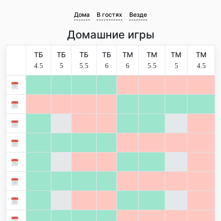
Дома
В гостях
Везде
Домашние игры
ТБ
ТБ
ТБ
ТБ
ТМ
ТМ
ТМ
ТМ
4.5
5
5.5
6
6
5.5
5
4.5