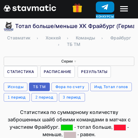
КОНКУРСЫ
Тотал больше/меньше ХК Фрайбург (Герман
Ставматик
›
Хоккей
›
Команды
›
Фрайбург
›
ТБ ТМ
Серии
▼
СТАТИСТИКА
РАСПИСАНИЕ
РЕЗУЛЬТАТЫ
Исходы
ТБ ТМ
Фора по счету
Инд.Тотал голов
1 период
2 период
3 период
Статистика по суммарному количеству
заброшенных шайб обеими командами в матчах с
участием Фрайбург.
- тотал больше,
-
меньше,
- равен.