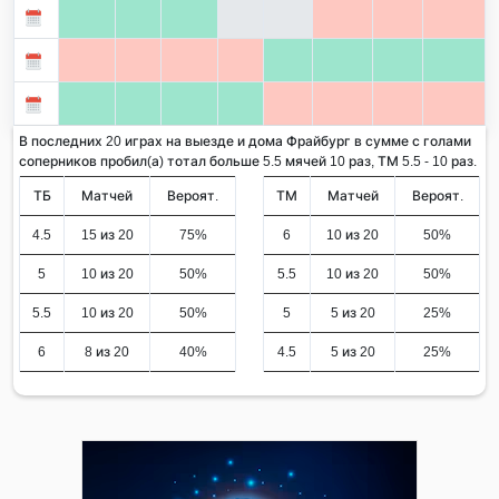
В последних 20 играх на выезде и дома Фрайбург в сумме с голами
соперников пробил(а) тотал больше 5.5 мячей 10 раз, ТМ 5.5 - 10 раз.
ТБ
Матчей
Вероят.
ТМ
Матчей
Вероят.
4.5
15 из 20
75%
6
10 из 20
50%
5
10 из 20
50%
5.5
10 из 20
50%
5.5
10 из 20
50%
5
5 из 20
25%
6
8 из 20
40%
4.5
5 из 20
25%