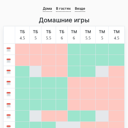
Дома
В гостях
Везде
Домашние игры
ТБ
ТБ
ТБ
ТБ
ТМ
ТМ
ТМ
ТМ
4.5
5
5.5
6
6
5.5
5
4.5