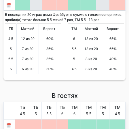
В последних 20 играх дома Фрайбург в сумме с голами соперников
пробил(а) тотал больше 5.5 мячей 7 раз, ТМ 5.5 - 13 раз.
ТБ
Матчей
Вероят.
ТМ
Матчей
Вероят.
4.5
12 из 20
60%
6
13 из 20
65%
5
7 из 20
35%
5.5
13 из 20
65%
5.5
7 из 20
35%
5
8 из 20
40%
6
6 из 20
30%
4.5
8 из 20
40%
В гостях
ТБ
ТБ
ТБ
ТБ
ТМ
ТМ
ТМ
ТМ
4.5
5
5.5
6
6
5.5
5
4.5