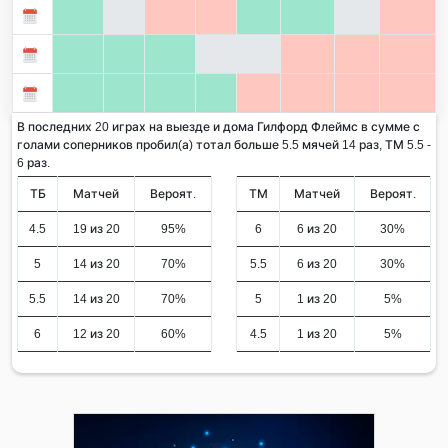
В последних 20 играх на выезде и дома Гилфорд Флеймс в сумме с
голами соперников пробил(а) тотал больше 5.5 мячей 14 раз, ТМ 5.5 -
6 раз.
ТБ
Матчей
Вероят.
ТМ
Матчей
Вероят.
4.5
19 из 20
95%
6
6 из 20
30%
5
14 из 20
70%
5.5
6 из 20
30%
5.5
14 из 20
70%
5
1 из 20
5%
6
12 из 20
60%
4.5
1 из 20
5%