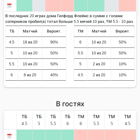
В последних 20 играх дома Гилфорд Флеймс в сумме с голами
соперников пробил(а) тотал больше 5.5 мячей 10 раз, ТМ 5.5 - 10 раз.
ТБ
Матчей
Вероят.
ТМ
Матчей
Вероят.
4.5
18 из 20
90%
6
10 из 20
50%
5
10 из 20
50%
5.5
10 из 20
50%
5.5
10 из 20
50%
5
2 из 20
10%
6
8 из 20
40%
4.5
2 из 20
10%
В гостях
ТБ
ТБ
ТБ
ТБ
ТМ
ТМ
ТМ
ТМ
4.5
5
5.5
6
6
5.5
5
4.5