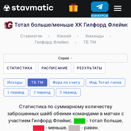
КОНКУРСЫ
Тотал больше/меньше ХК Гилфорд Флеймс 
Ставматик
›
Хоккей
›
Команды
›
Гилфорд Флеймс
›
ТБ ТМ
Серии
▼
СТАТИСТИКА
РАСПИСАНИЕ
РЕЗУЛЬТАТЫ
Исходы
ТБ ТМ
Фора по счету
Инд.Тотал голов
1 период
2 период
3 период
Статистика по суммарному количеству
заброшенных шайб обеими командами в матчах с
участием Гилфорд Флеймс.
- тотал больше,
- меньше,
- равен.