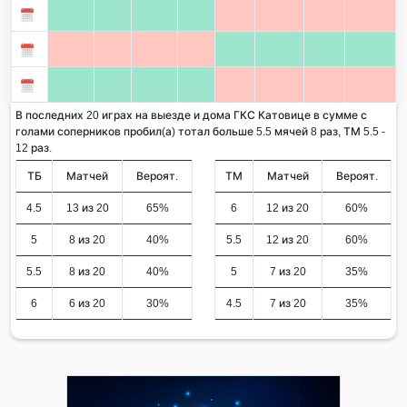
В последних 20 играх на выезде и дома ГКС Катовице в сумме с
голами соперников пробил(а) тотал больше 5.5 мячей 8 раз, ТМ 5.5 -
12 раз.
ТБ
Матчей
Вероят.
ТМ
Матчей
Вероят.
4.5
13 из 20
65%
6
12 из 20
60%
5
8 из 20
40%
5.5
12 из 20
60%
5.5
8 из 20
40%
5
7 из 20
35%
6
6 из 20
30%
4.5
7 из 20
35%