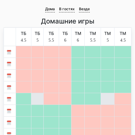
Дома
В гостях
Везде
Домашние игры
ТБ
ТБ
ТБ
ТБ
ТМ
ТМ
ТМ
ТМ
4.5
5
5.5
6
6
5.5
5
4.5