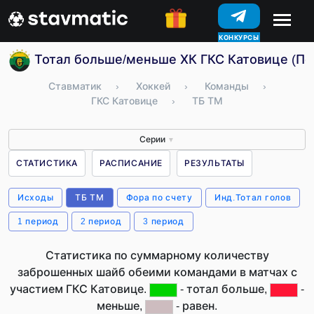
КОНКУРСЫ
Тотал больше/меньше ХК ГКС Катовице (По
Ставматик
›
Хоккей
›
Команды
›
ГКС Катовице
›
ТБ ТМ
Серии
▼
СТАТИСТИКА
РАСПИСАНИЕ
РЕЗУЛЬТАТЫ
Исходы
ТБ ТМ
Фора по счету
Инд.Тотал голов
1 период
2 период
3 период
Статистика по суммарному количеству
заброшенных шайб обеими командами в матчах с
участием ГКС Катовице.
- тотал больше,
-
меньше,
- равен.