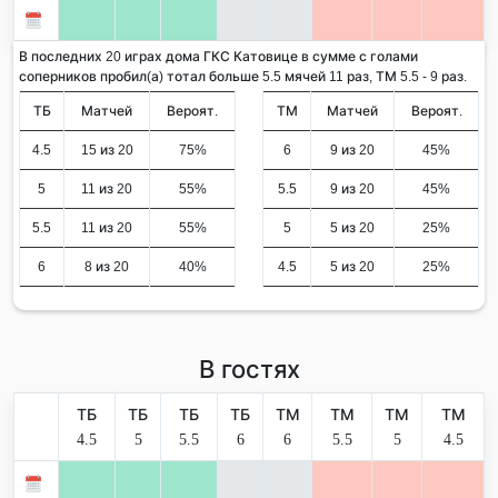
В последних 20 играх дома ГКС Катовице в сумме с голами
соперников пробил(а) тотал больше 5.5 мячей 11 раз, ТМ 5.5 - 9 раз.
ТБ
Матчей
Вероят.
ТМ
Матчей
Вероят.
4.5
15 из 20
75%
6
9 из 20
45%
5
11 из 20
55%
5.5
9 из 20
45%
5.5
11 из 20
55%
5
5 из 20
25%
6
8 из 20
40%
4.5
5 из 20
25%
В гостях
ТБ
ТБ
ТБ
ТБ
ТМ
ТМ
ТМ
ТМ
4.5
5
5.5
6
6
5.5
5
4.5