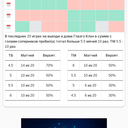
В последних 20 играх на выезде и дома Глазго Клэн в сумме с
голами соперников пробил(а) тотал больше 5.5 мячей 10 раз, ТМ 5.5 -
10 раз.
ТБ
Матчей
Вероят.
ТМ
Матчей
Вероят.
4.5
14 из 20
70%
6
10 из 20
50%
5
10 из 20
50%
5.5
10 из 20
50%
5.5
10 из 20
50%
5
6 из 20
30%
6
10 из 20
50%
4.5
6 из 20
30%