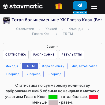
КОНКУРСЫ
Тотал больше/меньше ХК Глазго Клэн (Вел
Ставматик
›
Хоккей
›
Команды
›
Глазго Клэн
›
ТБ ТМ
Серии
▼
СТАТИСТИКА
РАСПИСАНИЕ
РЕЗУЛЬТАТЫ
Исходы
ТБ ТМ
Фора по счету
Инд.Тотал голов
1 период
2 период
3 период
Статистика по суммарному количеству
заброшенных шайб обеими командами в матчах с
участием Глазго Клэн.
- тотал больше,
-
меньше,
- равен.