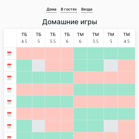
Дома
В гостях
Везде
Домашние игры
ТБ
ТБ
ТБ
ТБ
ТМ
ТМ
ТМ
ТМ
4.5
5
5.5
6
6
5.5
5
4.5