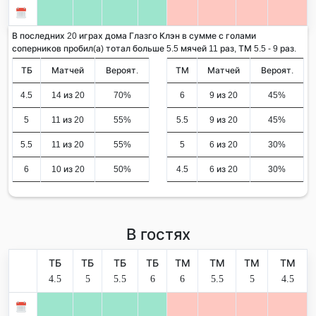
В последних 20 играх дома Глазго Клэн в сумме с голами
соперников пробил(а) тотал больше 5.5 мячей 11 раз, ТМ 5.5 - 9 раз.
ТБ
Матчей
Вероят.
ТМ
Матчей
Вероят.
4.5
14 из 20
70%
6
9 из 20
45%
5
11 из 20
55%
5.5
9 из 20
45%
5.5
11 из 20
55%
5
6 из 20
30%
6
10 из 20
50%
4.5
6 из 20
30%
В гостях
ТБ
ТБ
ТБ
ТБ
ТМ
ТМ
ТМ
ТМ
4.5
5
5.5
6
6
5.5
5
4.5