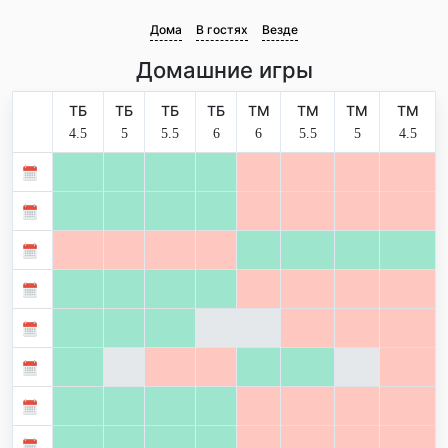
Дома
В гостях
Везде
Домашние игры
ТБ
ТБ
ТБ
ТБ
ТМ
ТМ
ТМ
ТМ
4.5
5
5.5
6
6
5.5
5
4.5