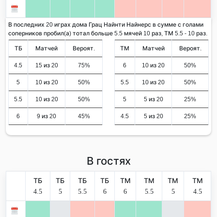
В последних 20 играх дома Грац Найнти Найнерс в сумме с голами
соперников пробил(а) тотал больше 5.5 мячей 10 раз, ТМ 5.5 - 10 раз.
ТБ
Матчей
Вероят.
ТМ
Матчей
Вероят.
4.5
15 из 20
75%
6
10 из 20
50%
5
10 из 20
50%
5.5
10 из 20
50%
5.5
10 из 20
50%
5
5 из 20
25%
6
9 из 20
45%
4.5
5 из 20
25%
В гостях
ТБ
ТБ
ТБ
ТБ
ТМ
ТМ
ТМ
ТМ
4.5
5
5.5
6
6
5.5
5
4.5