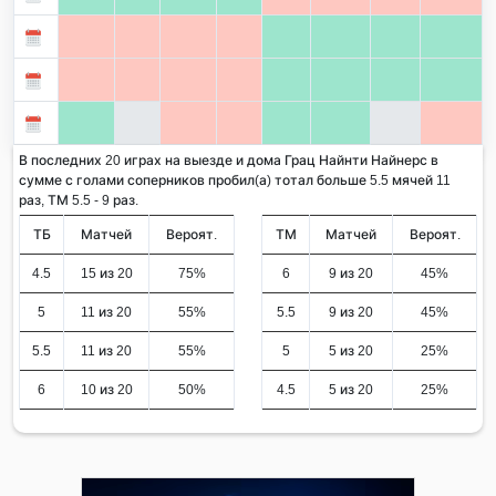
В последних 20 играх на выезде и дома Грац Найнти Найнерс в
сумме с голами соперников пробил(а) тотал больше 5.5 мячей 11
раз, ТМ 5.5 - 9 раз.
ТБ
Матчей
Вероят.
ТМ
Матчей
Вероят.
4.5
15 из 20
75%
6
9 из 20
45%
5
11 из 20
55%
5.5
9 из 20
45%
5.5
11 из 20
55%
5
5 из 20
25%
6
10 из 20
50%
4.5
5 из 20
25%