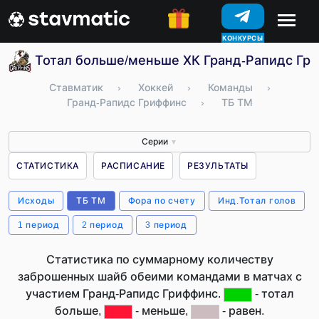
КОНКУРСЫ
Тотал больше/меньше ХК Гранд-Рапидс Гр
Ставматик
›
Хоккей
›
Команды
›
Гранд-Рапидс Гриффинс
›
ТБ ТМ
Серии
▼
СТАТИСТИКА
РАСПИСАНИЕ
РЕЗУЛЬТАТЫ
Исходы
ТБ ТМ
Фора по счету
Инд.Тотал голов
1 период
2 период
3 период
Статистика по суммарному количеству
заброшенных шайб обеими командами в матчах с
участием Гранд-Рапидс Гриффинс.
- тотал
больше,
- меньше,
- равен.