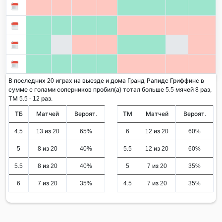
В последних 20 играх на выезде и дома Гранд-Рапидс Гриффинс в
сумме с голами соперников пробил(а) тотал больше 5.5 мячей 8 раз,
ТМ 5.5 - 12 раз.
ТБ
Матчей
Вероят.
ТМ
Матчей
Вероят.
4.5
13 из 20
65%
6
12 из 20
60%
5
8 из 20
40%
5.5
12 из 20
60%
5.5
8 из 20
40%
5
7 из 20
35%
6
7 из 20
35%
4.5
7 из 20
35%