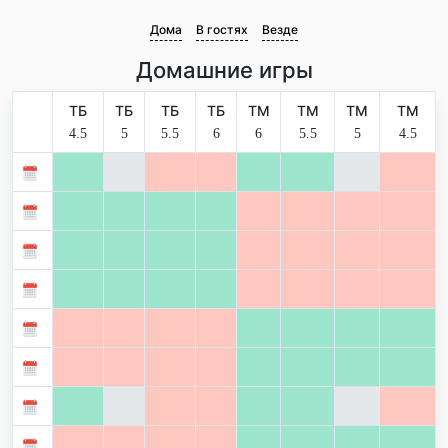
Дома
В гостях
Везде
Домашние игры
ТБ
ТБ
ТБ
ТБ
ТМ
ТМ
ТМ
ТМ
4.5
5
5.5
6
6
5.5
5
4.5