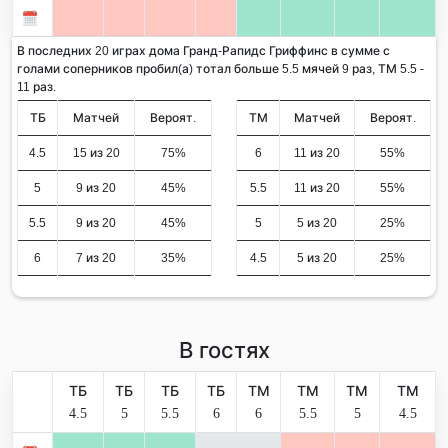
В последних 20 играх дома Гранд-Рапидс Гриффинс в сумме с
голами соперников пробил(а) тотал больше 5.5 мячей 9 раз, ТМ 5.5 -
11 раз.
ТБ
Матчей
Вероят.
ТМ
Матчей
Вероят.
4.5
15 из 20
75%
6
11 из 20
55%
5
9 из 20
45%
5.5
11 из 20
55%
5.5
9 из 20
45%
5
5 из 20
25%
6
7 из 20
35%
4.5
5 из 20
25%
В гостях
ТБ
ТБ
ТБ
ТБ
ТМ
ТМ
ТМ
ТМ
4.5
5
5.5
6
6
5.5
5
4.5