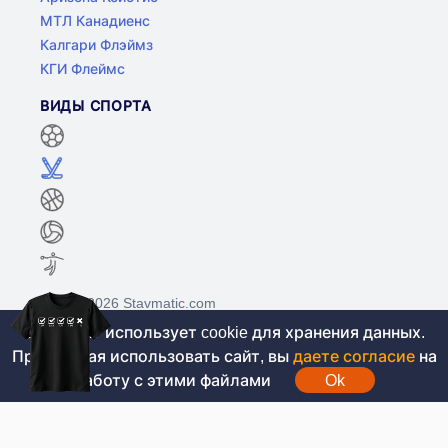
МТЛ Канадиенс
Калгари Флэймз
КГИ Флеймс
ВИДЫ СПОРТА
©2017-2026 Stavmatic.com
Этот сайт использует cookie для хранения данных.
Продолжая использовать сайт, вы
даете согласие
на
Для лиц старше 18 лет. На сайте не
работу с этими файлами
Ok
проводятся игры на денежные средства, вся
информация носит ознакомительный характер.