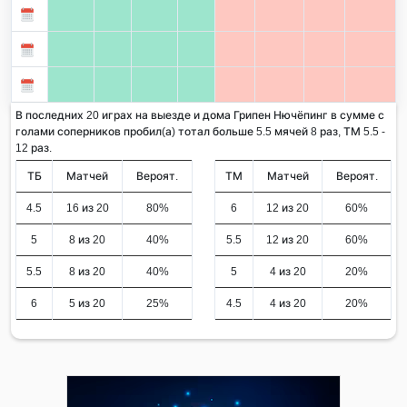
В последних 20 играх на выезде и дома Грипен Нючёпинг в сумме с
голами соперников пробил(а) тотал больше 5.5 мячей 8 раз, ТМ 5.5 -
12 раз.
ТБ
Матчей
Вероят.
ТМ
Матчей
Вероят.
4.5
16 из 20
80%
6
12 из 20
60%
5
8 из 20
40%
5.5
12 из 20
60%
5.5
8 из 20
40%
5
4 из 20
20%
6
5 из 20
25%
4.5
4 из 20
20%