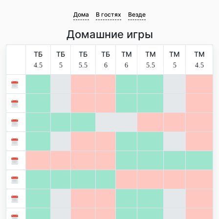
Дома
В гостях
Везде
Домашние игры
ТБ
ТБ
ТБ
ТБ
ТМ
ТМ
ТМ
ТМ
4.5
5
5.5
6
6
5.5
5
4.5