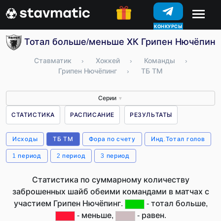
КОНКУРСЫ
Тотал больше/меньше ХК Грипен Нючёпинг
Ставматик
›
Хоккей
›
Команды
›
Грипен Нючёпинг
›
ТБ ТМ
Серии
▼
СТАТИСТИКА
РАСПИСАНИЕ
РЕЗУЛЬТАТЫ
Исходы
ТБ ТМ
Фора по счету
Инд.Тотал голов
1 период
2 период
3 период
Статистика по суммарному количеству
заброшенных шайб обеими командами в матчах с
участием Грипен Нючёпинг.
- тотал больше,
- меньше,
- равен.