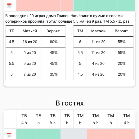
В последних 20 играх дома Грипен Нючёпинг в сумме с голами
соперников пробил(а) тотал больше 5.5 мячей 9 раз, ТМ 5.5 - 11 раз.
ТБ
Матчей
Вероят.
ТМ
Матчей
Вероят.
4.5
16 из 20
80%
6
11 из 20
55%
5
9 из 20
45%
5.5
11 из 20
55%
5.5
9 из 20
45%
5
4 из 20
20%
6
7 из 20
35%
4.5
4 из 20
20%
В гостях
ТБ
ТБ
ТБ
ТБ
ТМ
ТМ
ТМ
ТМ
4.5
5
5.5
6
6
5.5
5
4.5