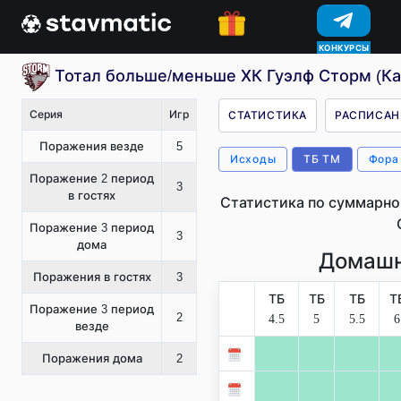
КОНКУРСЫ
Тотал больше/меньше ХК Гуэлф Сторм (Ка
Серия
Игр
СТАТИСТИКА
РАСПИСАН
Поражения везде
5
Исходы
ТБ ТМ
Фора
Поражение 2 период
3
в гостях
Статистика по суммарно
Поражение 3 период
3
дома
Домашн
Поражения в гостях
3
ТБ
ТБ
ТБ
Т
Поражение 3 период
2
4.5
5
5.5
6
везде
Поражения дома
2