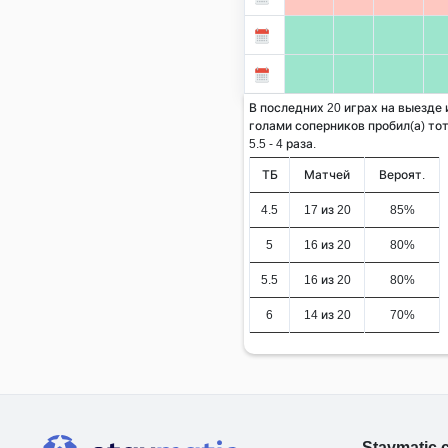
В последних 20 играх на выезде
голами соперников пробил(а) тот
5.5 - 4 раза.
ТБ
Матчей
Вероят.
4.5
17 из 20
85%
5
16 из 20
80%
5.5
16 из 20
80%
6
14 из 20
70%
Stavmatic