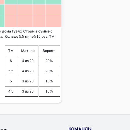
 и дома Гуэлф Сторм в сумме с
ал больше 5.5 мячей 16 раз, ТМ
ТМ
Матчей
Вероят.
6
4 из 20
20%
5.5
4 из 20
20%
5
3 из 20
15%
4.5
3 из 20
15%
КОМАНДЫ
.com