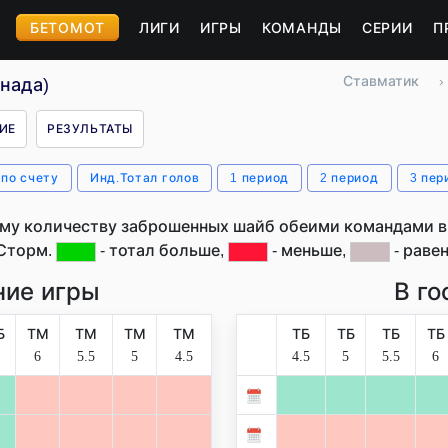
БЕТОМОТ
ЛИГИ
ИГРЫ
КОМАНДЫ
СЕРИИ
П
Ставматик
›
нада)
ИЕ
РЕЗУЛЬТАТЫ
 по счету
Инд.Тотал голов
1 период
2 период
3 пер
му количеству заброшенных шайб обеими командами в 
Сторм.
- тотал больше,
- меньше,
- равен
ие игры
В го
Б
ТМ
ТМ
ТМ
ТМ
ТБ
ТБ
ТБ
ТБ
6
5.5
5
4.5
4.5
5
5.5
6