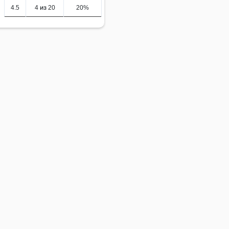
4.5
4 из 20
20%