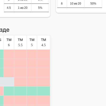
6
10 из 20
50%
4.5
1 из 20
5%
зде
Б
ТМ
ТМ
ТМ
ТМ
6
5.5
5
4.5