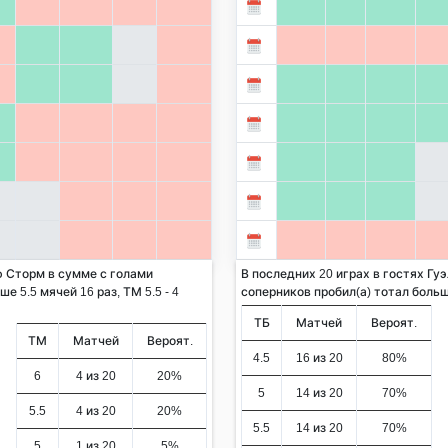
ф Сторм в сумме с голами
В последних 20 играх в гостях Гу
е 5.5 мячей 16 раз, ТМ 5.5 - 4
соперников пробил(а) тотал больше 
ТБ
Матчей
Вероят.
ТМ
Матчей
Вероят.
4.5
16 из 20
80%
6
4 из 20
20%
5
14 из 20
70%
5.5
4 из 20
20%
5.5
14 из 20
70%
5
1 из 20
5%