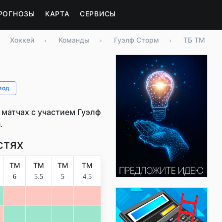
РОГНОЗЫ
КАРТА
СЕРВИСЫ
Хоккей
›
Команды
›
Гуэлф Сторм
›
ТБ ТМ
иод
матчах с участием Гуэлф
.
стях
ТМ
ТМ
ТМ
ТМ
6
5.5
5
4.5