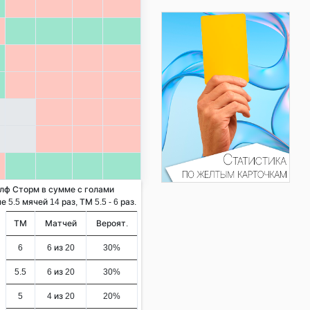
элф Сторм в сумме с голами
5.5 мячей 14 раз, ТМ 5.5 - 6 раз.
ТМ
Матчей
Вероят.
6
6 из 20
30%
5.5
6 из 20
30%
5
4 из 20
20%