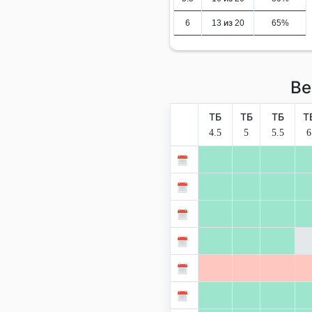
6
13 из 20
65%
Ве
ТБ
ТБ
ТБ
Т
4.5
5
5.5
6