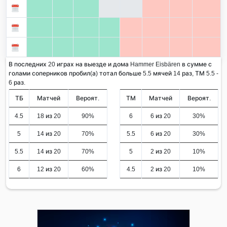
В последних 20 играх на выезде и дома Hammer Eisbären в сумме с
голами соперников пробил(а) тотал больше 5.5 мячей 14 раз, ТМ 5.5 -
6 раз.
ТБ
Матчей
Вероят.
ТМ
Матчей
Вероят.
4.5
18 из 20
90%
6
6 из 20
30%
5
14 из 20
70%
5.5
6 из 20
30%
5.5
14 из 20
70%
5
2 из 20
10%
6
12 из 20
60%
4.5
2 из 20
10%