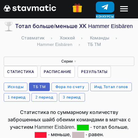
КОНКУРСЫ
Тотал больше/меньше ХК Hammer Eisbären (
Ставматик
›
Хоккей
›
Команды
›
Hammer Eisbären
›
ТБ ТМ
Серии
▼
СТАТИСТИКА
РАСПИСАНИЕ
РЕЗУЛЬТАТЫ
Исходы
ТБ ТМ
Фора по счету
Инд.Тотал голов
1 период
2 период
3 период
Статистика по суммарному количеству
заброшенных шайб обеими командами в матчах с
участием Hammer Eisbären.
- тотал больше,
- меньше,
- равен.