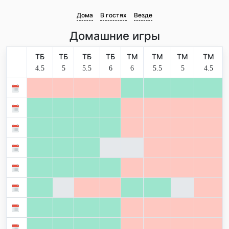
Дома
В гостях
Везде
Домашние игры
ТБ
ТБ
ТБ
ТБ
ТМ
ТМ
ТМ
ТМ
4.5
5
5.5
6
6
5.5
5
4.5