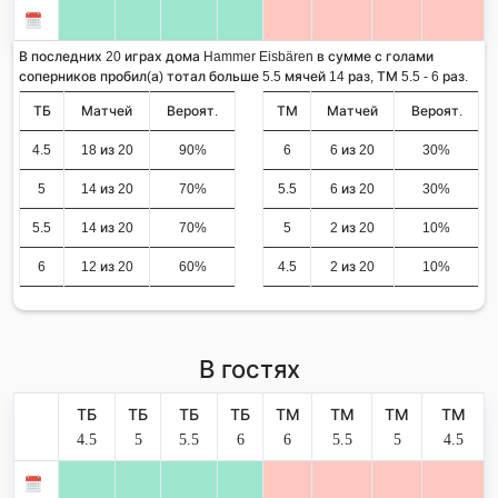
В последних 20 играх дома Hammer Eisbären в сумме с голами
соперников пробил(а) тотал больше 5.5 мячей 14 раз, ТМ 5.5 - 6 раз.
ТБ
Матчей
Вероят.
ТМ
Матчей
Вероят.
4.5
18 из 20
90%
6
6 из 20
30%
5
14 из 20
70%
5.5
6 из 20
30%
5.5
14 из 20
70%
5
2 из 20
10%
6
12 из 20
60%
4.5
2 из 20
10%
В гостях
ТБ
ТБ
ТБ
ТБ
ТМ
ТМ
ТМ
ТМ
4.5
5
5.5
6
6
5.5
5
4.5