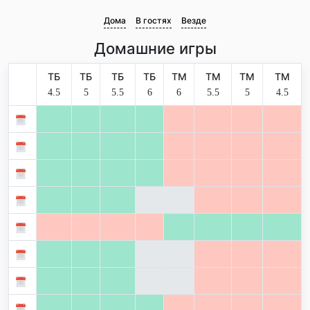
Дома
В гостях
Везде
Домашние игры
ТБ
ТБ
ТБ
ТБ
ТМ
ТМ
ТМ
ТМ
4.5
5
5.5
6
6
5.5
5
4.5