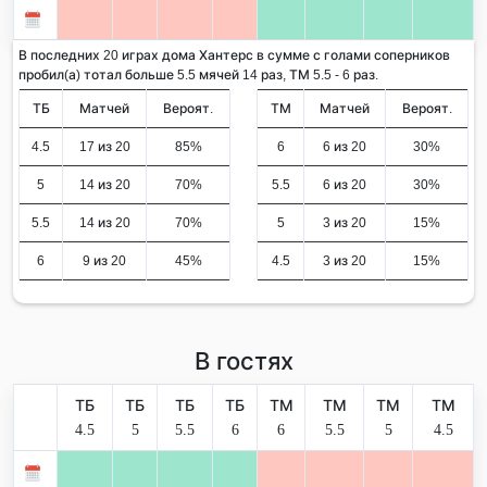
В последних 20 играх дома Хантерс в сумме с голами соперников
пробил(а) тотал больше 5.5 мячей 14 раз, ТМ 5.5 - 6 раз.
ТБ
Матчей
Вероят.
ТМ
Матчей
Вероят.
4.5
17 из 20
85%
6
6 из 20
30%
5
14 из 20
70%
5.5
6 из 20
30%
5.5
14 из 20
70%
5
3 из 20
15%
6
9 из 20
45%
4.5
3 из 20
15%
В гостях
ТБ
ТБ
ТБ
ТБ
ТМ
ТМ
ТМ
ТМ
4.5
5
5.5
6
6
5.5
5
4.5