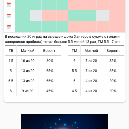
В последних 20 играх на выезде и дома Хантерс в сумме с голами
соперников пробил(а) тотал больше 5.5 мячей 13 раз, ТМ 5.5 - 7 раз.
ТБ
Матчей
Вероят.
ТМ
Матчей
Вероят.
4.5
16 из 20
80%
6
7 из 20
35%
5
13 из 20
65%
5.5
7 из 20
35%
5.5
13 из 20
65%
5
4 из 20
20%
6
9 из 20
45%
4.5
4 из 20
20%