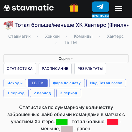
ПРОГНОЗЫ
Тотал больше/меньше ХК Хантерс (Финлян
Ставматик
›
Хоккей
›
Команды
›
Хантерс
›
ТБ ТМ
Серии
▼
СТАТИСТИКА
РАСПИСАНИЕ
РЕЗУЛЬТАТЫ
Исходы
ТБ ТМ
Фора по счету
Инд.Тотал голов
1 период
2 период
3 период
Статистика по суммарному количеству
заброшенных шайб обеими командами в матчах с
участием Хантерс.
- тотал больше,
-
меньше,
- равен.