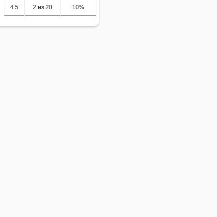
4.5
2 из 20
10%