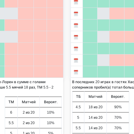
е-Лорен в сумме с голами
В последних 20 играх в гостях Ха
е 5.5 мячей 18 раз, ТМ 5.5 - 2
соперников пробил(а) тотал больше 
ТБ
Матчей
Вероят.
ТМ
Матчей
Вероят.
4.5
18 из 20
90%
6
2 из 20
10%
5
14 из 20
70%
5.5
2 из 20
10%
5.5
14 из 20
70%
5
1 из 20
5%