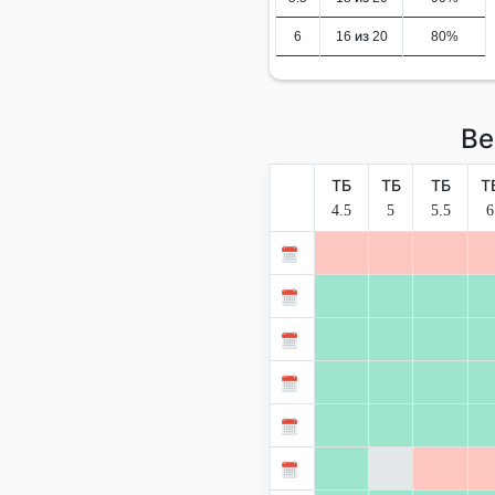
6
16 из 20
80%
Ве
ТБ
ТБ
ТБ
Т
4.5
5
5.5
6