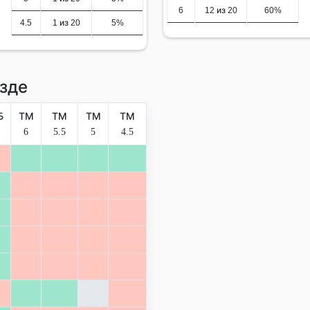
6
12 из 20
60%
4.5
1 из 20
5%
зде
Б
ТМ
ТМ
ТМ
ТМ
6
5.5
5
4.5