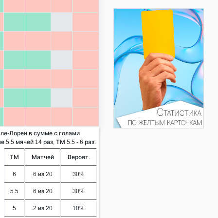
сле-Лорен в сумме с голами
5.5 мячей 14 раз, ТМ 5.5 - 6 раз.
ТМ
Матчей
Вероят.
6
6 из 20
30%
5.5
6 из 20
30%
5
2 из 20
10%