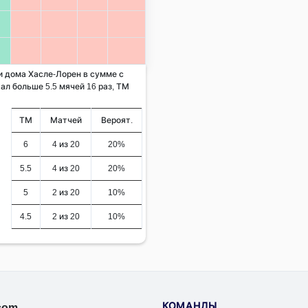
 и дома Хасле-Лорен в сумме с
ал больше 5.5 мячей 16 раз, ТМ
ТМ
Матчей
Вероят.
6
4 из 20
20%
5.5
4 из 20
20%
5
2 из 20
10%
4.5
2 из 20
10%
КОМАНДЫ
.com