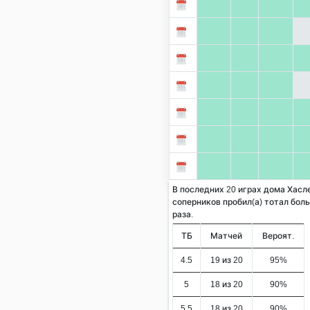
В последних 20 играх дома Хасл
соперников пробил(а) тотал больш
раза.
ТБ
Матчей
Вероят.
4.5
19 из 20
95%
5
18 из 20
90%
5.5
18 из 20
90%