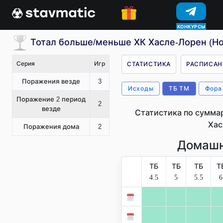
КОНКУРСЫ
Тотал больше/меньше ХК Хасле-Лорен (Но
Серия
Игр
СТАТИСТИКА
РАСПИСАН
Поражения везде
3
Исходы
ТБ ТМ
Фора
Поражение 2 период
2
везде
Статистика по сумма
Хас
Поражения дома
2
Домашн
ТБ
ТБ
ТБ
Т
4.5
5
5.5
6