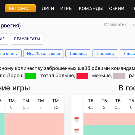
БЕТОМОТ
ЛИГИ
ИГРЫ
КОМАНДЫ
СЕРИИ
П
Ставматик
›
рвегия)
ИЕ
РЕЗУЛЬТАТЫ
 по счету
Инд.Тотал голов
1 период
2 период
3 пер
рному количеству заброшенных шайб обеими командами
ле-Лорен.
- тотал больше,
- меньше,
- ра
ие игры
В го
Б
ТМ
ТМ
ТМ
ТМ
ТБ
ТБ
ТБ
ТБ
6
5.5
5
4.5
4.5
5
5.5
6