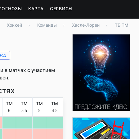
РОГНОЗЫ
КАРТА
СЕРВИСЫ
Хоккей
›
Команды
›
Хасле-Лорен
›
ТБ ТМ
иод
 в матчах с участием
вен.
стях
ТМ
ТМ
ТМ
ТМ
6
5.5
5
4.5