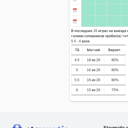
В последних 20 играх на выезде
голами соперников пробил(а) тот
5.5 - 4 раза.
ТБ
Матчей
Вероят.
4.5
18 из 20
90%
5
16 из 20
80%
5.5
16 из 20
80%
6
15 из 20
75%
Stavmatic