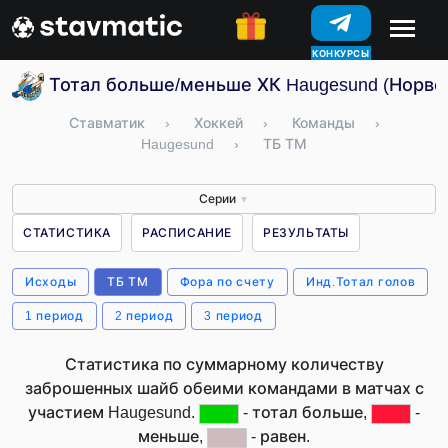
КОНКУРСЫ
Тотал больше/меньше ХК Haugesund (Норве
Ставматик
›
Хоккей
›
Команды
›
Haugesund
›
ТБ ТМ
Серии
▼
СТАТИСТИКА
РАСПИСАНИЕ
РЕЗУЛЬТАТЫ
Исходы
ТБ ТМ
Фора по счету
Инд.Тотал голов
1 период
2 период
3 период
Статистика по суммарному количеству
заброшенных шайб обеими командами в матчах с
участием Haugesund.
- тотал больше,
-
меньше,
- равен.