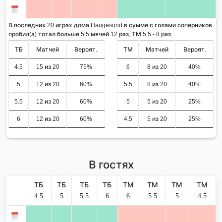
В последних 20 играх дома Haugesund в сумме с голами соперников
пробил(а) тотал больше 5.5 мячей 12 раз, ТМ 5.5 - 8 раз.
ТБ
Матчей
Вероят.
ТМ
Матчей
Вероят.
4.5
15 из 20
75%
6
8 из 20
40%
5
12 из 20
60%
5.5
8 из 20
40%
5.5
12 из 20
60%
5
5 из 20
25%
6
12 из 20
60%
4.5
5 из 20
25%
В гостях
ТБ
ТБ
ТБ
ТБ
ТМ
ТМ
ТМ
ТМ
4.5
5
5.5
6
6
5.5
5
4.5