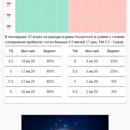
В последних 20 играх на выезде и дома Haugesund в сумме с голами
соперников пробил(а) тотал больше 5.5 мячей 17 раз, ТМ 5.5 - 3 раза.
ТБ
Матчей
Вероят.
ТМ
Матчей
Вероят.
4.5
19 из 20
95%
6
3 из 20
15%
5
17 из 20
85%
5.5
3 из 20
15%
5.5
17 из 20
85%
5
1 из 20
5%
6
16 из 20
80%
4.5
1 из 20
5%