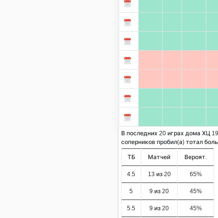
В последних 20 играх дома ХЦ 1
соперников пробил(а) тотал больше
ТБ
Матчей
Вероят.
4.5
13 из 20
65%
5
9 из 20
45%
5.5
9 из 20
45%