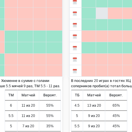
9 Хюменне в сумме с голами
В последних 20 играх в гостях ХЦ
 5.5 мячей 9 раз, ТМ 5.5 - 11 раз.
соперников пробил(а) тотал больше 
ТМ
Матчей
Вероят.
ТБ
Матчей
Вероят.
6
11 из 20
55%
4.5
13 из 20
65%
5.5
11 из 20
55%
5
9 из 20
45%
5
7 из 20
35%
5.5
9 из 20
45%