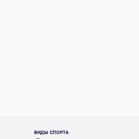
ВИДЫ СПОРТА