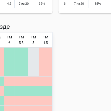
4.5
7 из 20
35%
6
7 из 20
35%
зде
Б
ТМ
ТМ
ТМ
ТМ
6
5.5
5
4.5