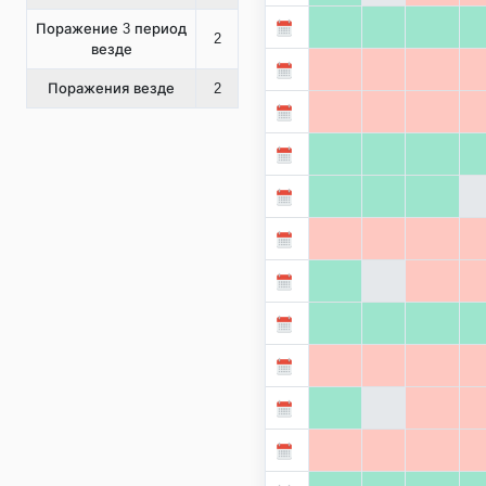
Поражение 3 период
2
везде
Поражения везде
2