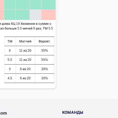
 и дома ХЦ 19 Хюменне в сумме с
ал больше 5.5 мячей 9 раз, ТМ 5.5
ТМ
Матчей
Вероят.
6
11 из 20
55%
5.5
11 из 20
55%
5
6 из 20
30%
4.5
6 из 20
30%
КОМАНДЫ
.com