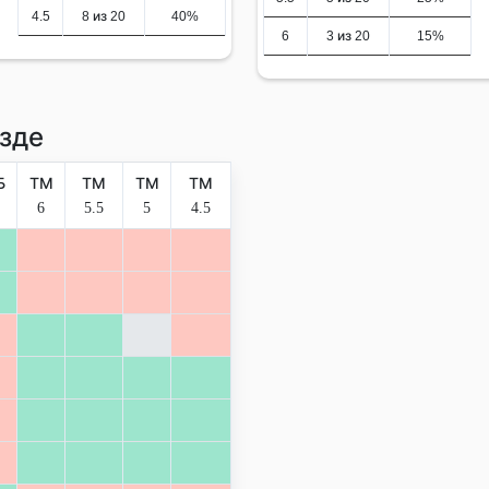
4.5
8 из 20
40%
6
3 из 20
15%
зде
Б
ТМ
ТМ
ТМ
ТМ
6
5.5
5
4.5