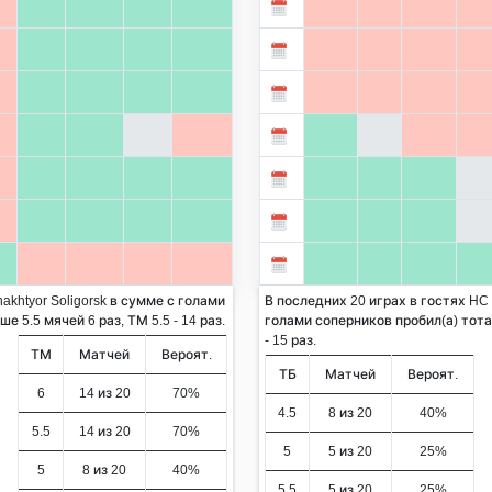
khtyor Soligorsk в сумме с голами
В последних 20 играх в гостях HC 
 5.5 мячей 6 раз, ТМ 5.5 - 14 раз.
голами соперников пробил(а) тотал
- 15 раз.
ТМ
Матчей
Вероят.
ТБ
Матчей
Вероят.
6
14 из 20
70%
4.5
8 из 20
40%
5.5
14 из 20
70%
5
5 из 20
25%
5
8 из 20
40%
5.5
5 из 20
25%