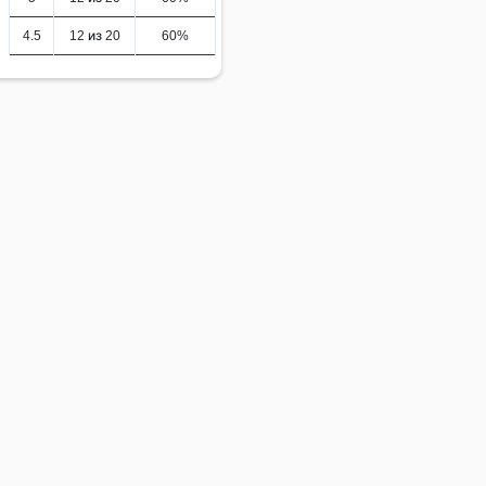
4.5
12 из 20
60%