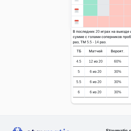
В последних 20 играх на выезде и
сумме с голами соперников проби
раз, ТМ 5.5 - 14 раз.
ТБ
Матчей
Вероят.
4.5
12 из 20
60%
5
6 из 20
30%
5.5
6 из 20
30%
6
6 из 20
30%
Stavmatic