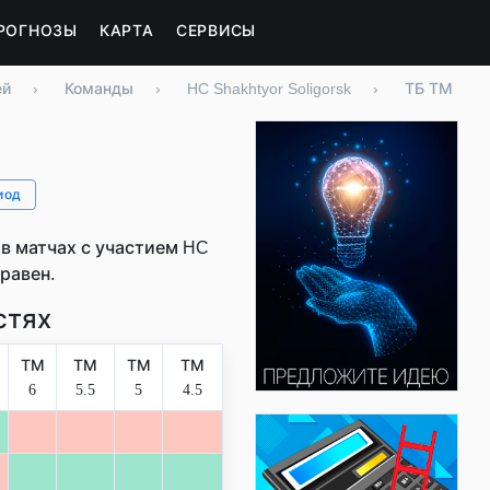
РОГНОЗЫ
КАРТА
СЕРВИСЫ
ей
›
Команды
›
HC Shakhtyor Soligorsk
›
ТБ ТМ
иод
в матчах с участием HC
 равен.
стях
ТМ
ТМ
ТМ
ТМ
6
5.5
5
4.5