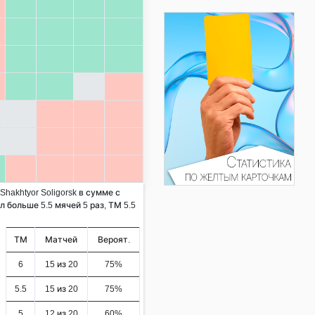
Shakhtyor Soligorsk в сумме с
 больше 5.5 мячей 5 раз, ТМ 5.5
ТМ
Матчей
Вероят.
6
15 из 20
75%
5.5
15 из 20
75%
5
12 из 20
60%