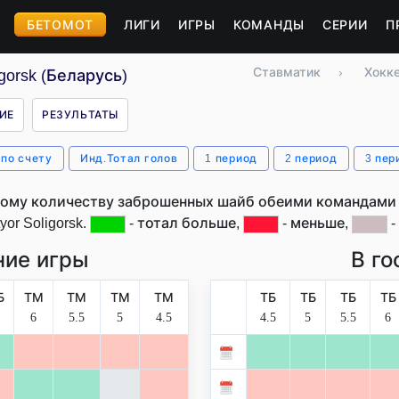
БЕТОМОТ
ЛИГИ
ИГРЫ
КОМАНДЫ
СЕРИИ
П
Ставматик
›
Хокк
gorsk (Беларусь)
ИЕ
РЕЗУЛЬТАТЫ
 по счету
Инд.Тотал голов
1 период
2 период
3 пер
ому количеству заброшенных шайб обеими командами 
yor Soligorsk.
- тотал больше,
- меньше,
-
ие игры
В го
Б
ТМ
ТМ
ТМ
ТМ
ТБ
ТБ
ТБ
ТБ
6
5.5
5
4.5
4.5
5
5.5
6