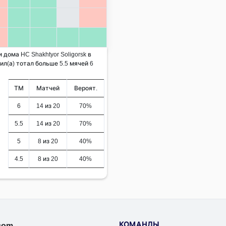
 дома HC Shakhtyor Soligorsk в
л(а) тотал больше 5.5 мячей 6
ТМ
Матчей
Вероят.
6
14 из 20
70%
5.5
14 из 20
70%
5
8 из 20
40%
4.5
8 из 20
40%
КОМАНДЫ
.com