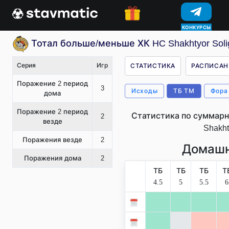
КОНКУРСЫ
Тотал больше/меньше ХК HC Shakhtyor Soli
Серия
Игр
СТАТИСТИКА
РАСПИСАН
Поражение 2 период
3
Исходы
ТБ ТМ
Фора
дома
Поражение 2 период
Статистика по суммарн
2
везде
Shakht
Поражения везде
2
Домашн
Поражения дома
2
ТБ
ТБ
ТБ
Т
4.5
5
5.5
6