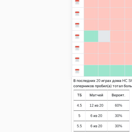
В последних 20 играх дома HC Sha
соперников пробил(а) тотал больше
ТБ
Матчей
Вероят.
4.5
12 из 20
60%
5
6 из 20
30%
5.5
6 из 20
30%