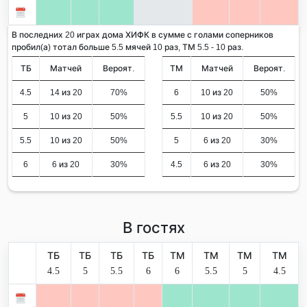
В последних 20 играх дома ХИФК в сумме с голами соперников
пробил(а) тотал больше 5.5 мячей 10 раз, ТМ 5.5 - 10 раз.
ТБ
Матчей
Вероят.
ТМ
Матчей
Вероят.
4.5
14 из 20
70%
6
10 из 20
50%
5
10 из 20
50%
5.5
10 из 20
50%
5.5
10 из 20
50%
5
6 из 20
30%
6
6 из 20
30%
4.5
6 из 20
30%
В гостях
ТБ
ТБ
ТБ
ТБ
ТМ
ТМ
ТМ
ТМ
4.5
5
5.5
6
6
5.5
5
4.5