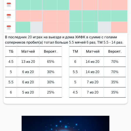
В последних 20 играх на выезде и дома ХИФК в сумме с голами
соперников пробил(а) тотал больше 5.5 мячей 6 раз, ТМ 5.5 - 14 раз.
ТБ
Матчей
Вероят.
ТМ
Матчей
Вероят.
4.5
13 из 20
65%
6
14 из 20
70%
5
6 из 20
30%
5.5
14 из 20
70%
5.5
6 из 20
30%
5
7 из 20
35%
6
5 из 20
25%
4.5
7 из 20
35%