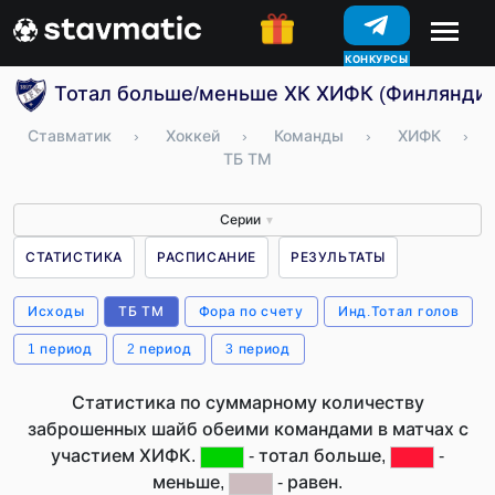
КОНКУРСЫ
Тотал больше/меньше ХК ХИФК (Финляндия
Ставматик
›
Хоккей
›
Команды
›
ХИФК
›
ТБ ТМ
Серии
▼
СТАТИСТИКА
РАСПИСАНИЕ
РЕЗУЛЬТАТЫ
Исходы
ТБ ТМ
Фора по счету
Инд.Тотал голов
1 период
2 период
3 период
Статистика по суммарному количеству
заброшенных шайб обеими командами в матчах с
участием ХИФК.
- тотал больше,
-
меньше,
- равен.