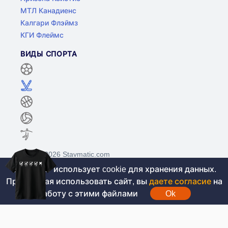
МТЛ Канадиенс
Калгари Флэймз
КГИ Флеймс
ВИДЫ СПОРТА
©2017-2026 Stavmatic.com
Этот сайт использует cookie для хранения данных.
Продолжая использовать сайт, вы
даете согласие
на
Для лиц старше 18 лет. На сайте не
работу с этими файлами
Ok
проводятся игры на денежные средства, вся
информация носит ознакомительный характер.