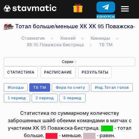
КОНКУРСЫ
Тотал больше/меньше ХК ХК 95 Поважска-Б
Ставматик
›
Хоккей
›
Команды
›
ХК 95 Поважска-Бистрица
›
ТБ ТМ
Серии
▼
СТАТИСТИКА
РАСПИСАНИЕ
РЕЗУЛЬТАТЫ
Исходы
ТБ ТМ
Фора по счету
Инд.Тотал голов
1 период
2 период
3 период
Статистика по суммарному количеству
заброшенных шайб обеими командами в матчах с
участием ХК 95 Поважска-Бистрица.
- тотал
больше,
- меньше,
- равен.