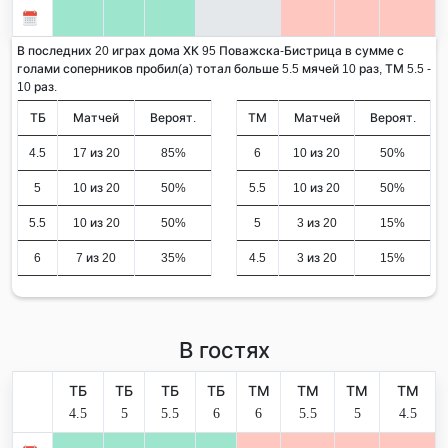
В последних 20 играх дома ХК 95 Поважска-Бистрица в сумме с
голами соперников пробил(а) тотал больше 5.5 мячей 10 раз, ТМ 5.5 -
10 раз.
ТБ
Матчей
Вероят.
ТМ
Матчей
Вероят.
4.5
17 из 20
85%
6
10 из 20
50%
5
10 из 20
50%
5.5
10 из 20
50%
5.5
10 из 20
50%
5
3 из 20
15%
6
7 из 20
35%
4.5
3 из 20
15%
В гостях
ТБ
ТБ
ТБ
ТБ
ТМ
ТМ
ТМ
ТМ
4.5
5
5.5
6
6
5.5
5
4.5