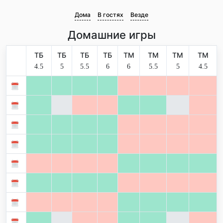
Дома
В гостях
Везде
Домашние игры
ТБ
ТБ
ТБ
ТБ
ТМ
ТМ
ТМ
ТМ
4.5
5
5.5
6
6
5.5
5
4.5