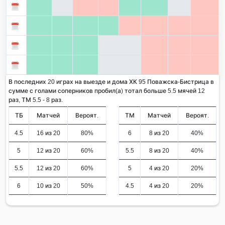
В последних 20 играх на выезде и дома ХК 95 Поважска-Бистрица в
сумме с голами соперников пробил(а) тотал больше 5.5 мячей 12
раз, ТМ 5.5 - 8 раз.
ТБ
Матчей
Вероят.
ТМ
Матчей
Вероят.
4.5
16 из 20
80%
6
8 из 20
40%
5
12 из 20
60%
5.5
8 из 20
40%
5.5
12 из 20
60%
5
4 из 20
20%
6
10 из 20
50%
4.5
4 из 20
20%