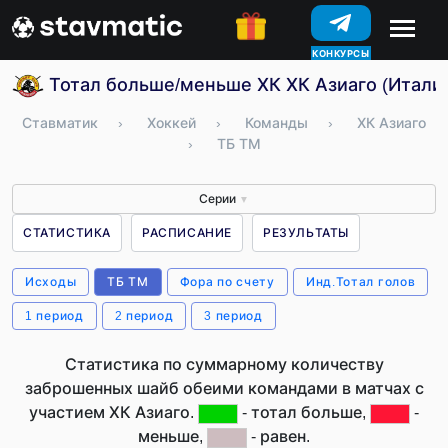
КОНКУРСЫ
Тотал больше/меньше ХК ХК Азиаго (Итали
Ставматик
›
Хоккей
›
Команды
›
ХК Азиаго
›
ТБ ТМ
Серии
▼
СТАТИСТИКА
РАСПИСАНИЕ
РЕЗУЛЬТАТЫ
Исходы
ТБ ТМ
Фора по счету
Инд.Тотал голов
1 период
2 период
3 период
Статистика по суммарному количеству
заброшенных шайб обеими командами в матчах с
участием ХК Азиаго.
- тотал больше,
-
меньше,
- равен.