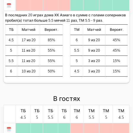
В последних 20 играх дома ХК Азиаго в сумме с голами соперников
пробил(а) тотал больше 5.5 мячей 11 раз, ТМ 5.5 - 9 раз.
ТБ
Матчей
Вероят.
ТМ
Матчей
Вероят.
4.5
17 из 20
85%
6
9 из 20
45%
5
11 из 20
55%
5.5
9 из 20
45%
5.5
11 из 20
55%
5
3 из 20
15%
6
10 из 20
50%
4.5
3 из 20
15%
В гостях
ТБ
ТБ
ТБ
ТБ
ТМ
ТМ
ТМ
ТМ
4.5
5
5.5
6
6
5.5
5
4.5