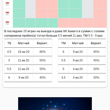
В последних 20 играх на выезде и дома ХК Азиаго в сумме с голами
соперников пробил(а) тотал больше 5.5 мячей 11 раз, ТМ 5.5 - 9 раз.
ТБ
Матчей
Вероят.
ТМ
Матчей
Вероят.
4.5
16 из 20
80%
6
9 из 20
45%
5
11 из 20
55%
5.5
9 из 20
45%
5.5
11 из 20
55%
5
4 из 20
20%
6
8 из 20
40%
4.5
4 из 20
20%