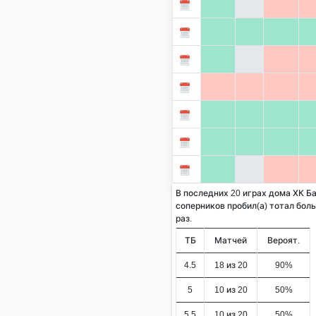
В последних 20 играх дома ХК Б
соперников пробил(а) тотал больш
раз.
ТБ
Матчей
Вероят.
4.5
18 из 20
90%
5
10 из 20
50%
5.5
10 из 20
50%