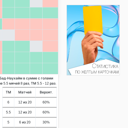
 Бад-Наухайм в сумме с голами
5.5 мячей 8 раз, ТМ 5.5 - 12 раз.
ТМ
Матчей
Вероят.
6
12 из 20
60%
5.5
12 из 20
60%
5
6 из 20
30%