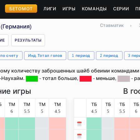
БЕТОМОТ
ЛИГИ
ИГРЫ
КОМАНДЫ
СЕРИИ
П
Ставматик
›
(Германия)
ИЕ
РЕЗУЛЬТАТЫ
 по счету
Инд.Тотал голов
1 период
2 период
3 пер
ому количеству заброшенных шайб обеими командами 
-Наухайм.
- тотал больше,
- меньше,
- ра
ие игры
В го
Б
ТМ
ТМ
ТМ
ТМ
ТБ
ТБ
ТБ
ТБ
6
5.5
5
4.5
4.5
5
5.5
6