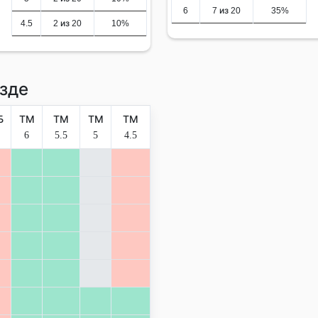
6
7 из 20
35%
4.5
2 из 20
10%
зде
Б
ТМ
ТМ
ТМ
ТМ
6
5.5
5
4.5