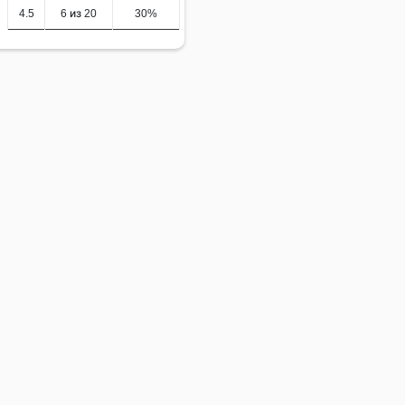
4.5
6 из 20
30%