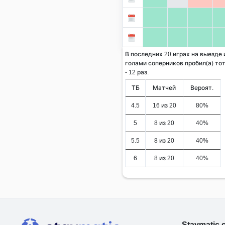
В последних 20 играх на выезде
голами соперников пробил(а) тот
- 12 раз.
ТБ
Матчей
Вероят.
4.5
16 из 20
80%
5
8 из 20
40%
5.5
8 из 20
40%
6
8 из 20
40%
Stavmatic