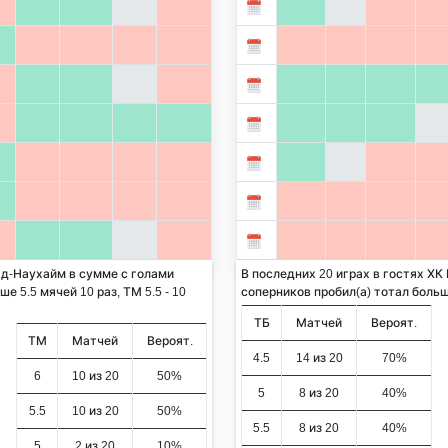
ад-Наухайм в сумме с голами
В последних 20 играх в гостях ХК
е 5.5 мячей 10 раз, ТМ 5.5 - 10
соперников пробил(а) тотал больше 
ТБ
Матчей
Вероят.
ТМ
Матчей
Вероят.
4.5
14 из 20
70%
6
10 из 20
50%
5
8 из 20
40%
5.5
10 из 20
50%
5.5
8 из 20
40%
5
2 из 20
10%