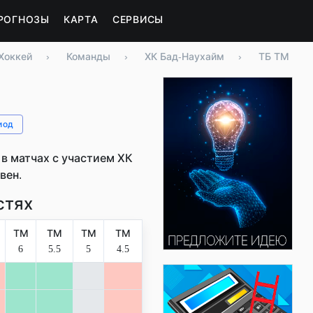
РОГНОЗЫ
КАРТА
СЕРВИСЫ
Хоккей
›
Команды
›
ХК Бад-Наухайм
›
ТБ ТМ
иод
в матчах с участием ХК
вен.
стях
ТМ
ТМ
ТМ
ТМ
6
5.5
5
4.5