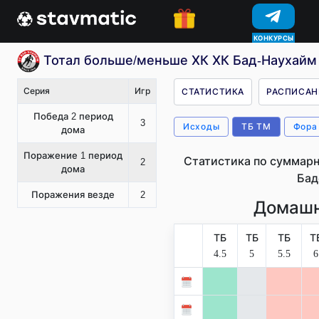
КОНКУРСЫ
Тотал больше/меньше ХК ХК Бад-Наухайм 
Серия
Игр
СТАТИСТИКА
РАСПИСАН
Победа 2 период
3
Исходы
ТБ ТМ
Фора
дома
Поражение 1 период
Статистика по суммарн
2
дома
Бад
Поражения везде
2
Домашн
ТБ
ТБ
ТБ
Т
4.5
5
5.5
6