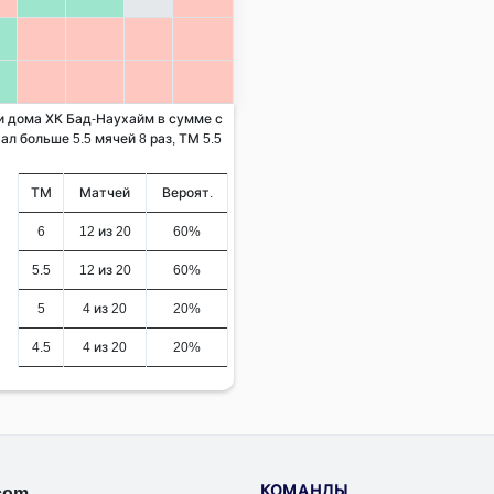
 и дома ХК Бад-Наухайм в сумме с
ал больше 5.5 мячей 8 раз, ТМ 5.5
ТМ
Матчей
Вероят.
6
12 из 20
60%
5.5
12 из 20
60%
5
4 из 20
20%
4.5
4 из 20
20%
КОМАНДЫ
.com