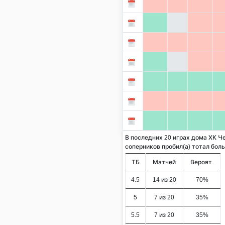
В последних 20 играх дома ХК Ч
соперников пробил(а) тотал больше
ТБ
Матчей
Вероят.
4.5
14 из 20
70%
5
7 из 20
35%
5.5
7 из 20
35%