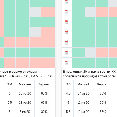
елмет в сумме с голами
В последних 20 играх в гостях ХК
 5.5 мячей 7 раз, ТМ 5.5 - 13 раз.
соперников пробил(а) тотал больше 
ТМ
Матчей
Вероят.
ТБ
Матчей
Вероят.
6
13 из 20
65%
4.5
17 из 20
85%
5.5
13 из 20
65%
5
11 из 20
55%
5
6 из 20
30%
5.5
11 из 20
55%