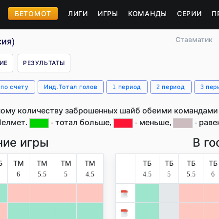
БЕТОМОТ
ЛИГИ
ИГРЫ
КОМАНДЫ
СЕРИИ
П
Ставматик
ия)
ИЕ
РЕЗУЛЬТАТЫ
 по счету
Инд.Тотал голов
1 период
2 период
3 пер
ому количеству заброшенных шайб обеими командами 
Челмет.
- тотал больше,
- меньше,
- раве
ие игры
В го
Б
ТМ
ТМ
ТМ
ТМ
ТБ
ТБ
ТБ
ТБ
6
5.5
5
4.5
4.5
5
5.5
6