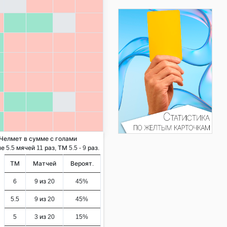
 Челмет в сумме с голами
5.5 мячей 11 раз, ТМ 5.5 - 9 раз.
ТМ
Матчей
Вероят.
6
9 из 20
45%
5.5
9 из 20
45%
5
3 из 20
15%