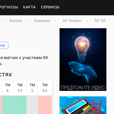
РОГНОЗЫ
КАРТА
СЕРВИСЫ
›
Хоккей
›
Команды
›
ХК Челмет
›
ТБ ТМ
иод
в матчах с участием ХК
н.
стях
ТМ
ТМ
ТМ
ТМ
6
5.5
5
4.5