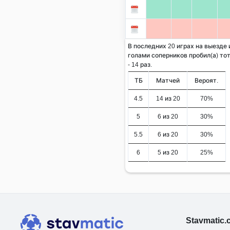
В последних 20 играх на выезде
голами соперников пробил(а) тот
- 14 раз.
ТБ
Матчей
Вероят.
4.5
14 из 20
70%
5
6 из 20
30%
5.5
6 из 20
30%
6
5 из 20
25%
Stavmatic