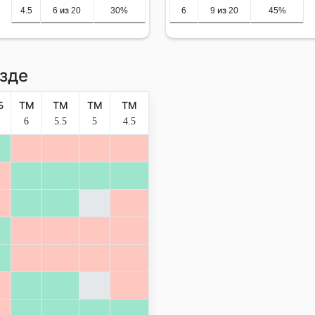
4.5
6 из 20
30%
6
9 из 20
45%
зде
Б
ТМ
ТМ
ТМ
ТМ
6
5.5
5
4.5