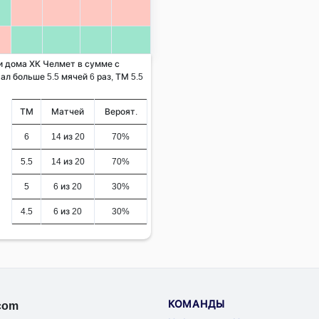
 и дома ХК Челмет в сумме с
ал больше 5.5 мячей 6 раз, ТМ 5.5
ТМ
Матчей
Вероят.
6
14 из 20
70%
5.5
14 из 20
70%
5
6 из 20
30%
4.5
6 из 20
30%
КОМАНДЫ
.com