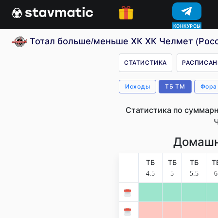
КОНКУРСЫ
Тотал больше/меньше ХК ХК Челмет (Росс
СТАТИСТИКА
РАСПИСАН
Исходы
ТБ ТМ
Фора
Статистика по суммарн
Домашн
ТБ
ТБ
ТБ
Т
4.5
5
5.5
6