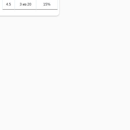
4.5
3 из 20
15%