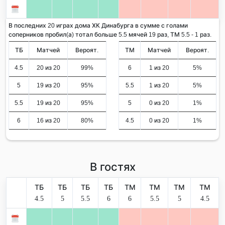
В последних 20 играх дома ХК Динабурга в сумме с голами
соперников пробил(а) тотал больше 5.5 мячей 19 раз, ТМ 5.5 - 1 раз.
ТБ
Матчей
Вероят.
ТМ
Матчей
Вероят.
4.5
20 из 20
99%
6
1 из 20
5%
5
19 из 20
95%
5.5
1 из 20
5%
5.5
19 из 20
95%
5
0 из 20
1%
6
16 из 20
80%
4.5
0 из 20
1%
В гостях
ТБ
ТБ
ТБ
ТБ
ТМ
ТМ
ТМ
ТМ
4.5
5
5.5
6
6
5.5
5
4.5