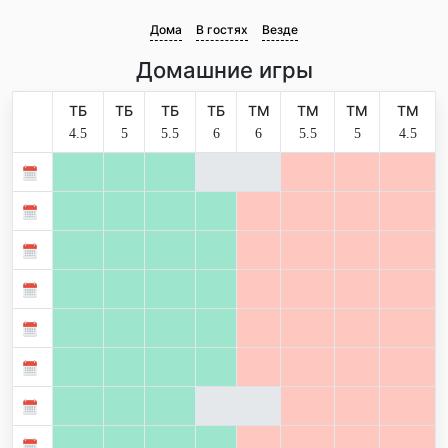
Дома
В гостях
Везде
Домашние игры
ТБ
ТБ
ТБ
ТБ
ТМ
ТМ
ТМ
ТМ
4.5
5
5.5
6
6
5.5
5
4.5