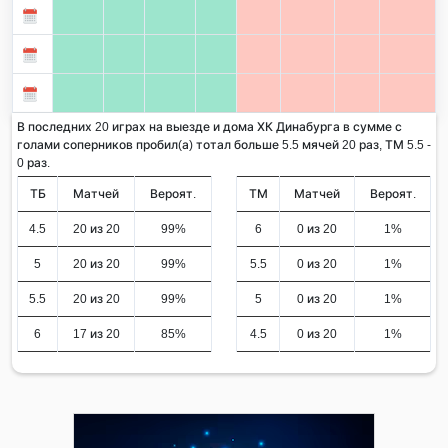
В последних 20 играх на выезде и дома ХК Динабурга в сумме с
голами соперников пробил(а) тотал больше 5.5 мячей 20 раз, ТМ 5.5 -
0 раз.
ТБ
Матчей
Вероят.
ТМ
Матчей
Вероят.
4.5
20 из 20
99%
6
0 из 20
1%
5
20 из 20
99%
5.5
0 из 20
1%
5.5
20 из 20
99%
5
0 из 20
1%
6
17 из 20
85%
4.5
0 из 20
1%