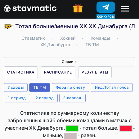
КОНКУРСЫ
Тотал больше/меньше ХК ХК Динабурга (Ла
Ставматик
›
Хоккей
›
Команды
›
ХК Динабурга
›
ТБ ТМ
Серии
▼
СТАТИСТИКА
РАСПИСАНИЕ
РЕЗУЛЬТАТЫ
Исходы
ТБ ТМ
Фора по счету
Инд.Тотал голов
1 период
2 период
3 период
Статистика по суммарному количеству
заброшенных шайб обеими командами в матчах с
участием ХК Динабурга.
- тотал больше,
-
меньше,
- равен.