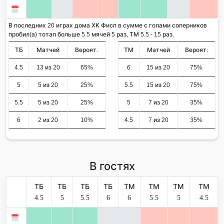
В последних 20 играх дома ХК Фисп в сумме с голами соперников
пробил(а) тотал больше 5.5 мячей 5 раз, ТМ 5.5 - 15 раз.
ТБ
Матчей
Вероят.
ТМ
Матчей
Вероят.
4.5
13 из 20
65%
6
15 из 20
75%
5
5 из 20
25%
5.5
15 из 20
75%
5.5
5 из 20
25%
5
7 из 20
35%
6
2 из 20
10%
4.5
7 из 20
35%
В гостях
ТБ
ТБ
ТБ
ТБ
ТМ
ТМ
ТМ
ТМ
4.5
5
5.5
6
6
5.5
5
4.5