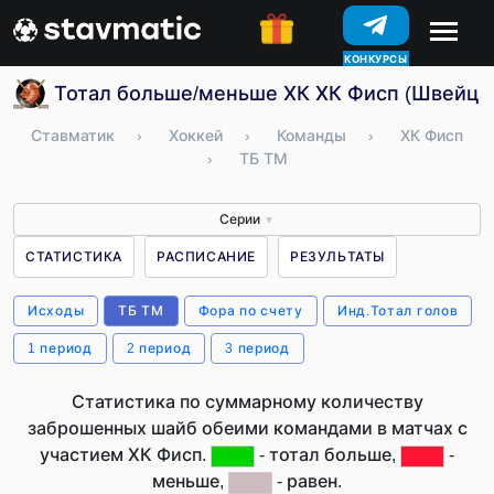
КОНКУРСЫ
Тотал больше/меньше ХК ХК Фисп (Швейца
Ставматик
›
Хоккей
›
Команды
›
ХК Фисп
›
ТБ ТМ
Серии
▼
СТАТИСТИКА
РАСПИСАНИЕ
РЕЗУЛЬТАТЫ
Исходы
ТБ ТМ
Фора по счету
Инд.Тотал голов
1 период
2 период
3 период
Статистика по суммарному количеству
заброшенных шайб обеими командами в матчах с
участием ХК Фисп.
- тотал больше,
-
меньше,
- равен.