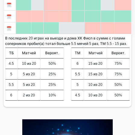
В последних 20 играх на выезде и дома ХК Фисп в сумме с голами
соперников пробил(а) тотал больше 5.5 мячей 5 раз, ТМ 5.5 - 15 раз.
ТБ
Матчей
Вероят.
ТМ
Матчей
Вероят.
4.5
10 из 20
50%
6
15 из 20
75%
5
5 из 20
25%
5.5
15 из 20
75%
5.5
5 из 20
25%
5
10 из 20
50%
6
2 из 20
10%
4.5
10 из 20
50%