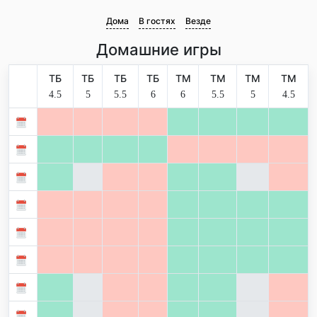
Дома
В гостях
Везде
Домашние игры
ТБ
ТБ
ТБ
ТБ
ТМ
ТМ
ТМ
ТМ
4.5
5
5.5
6
6
5.5
5
4.5