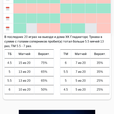
В последних 20 играх на выезде и дома ХК Гладиаторс Трнава в
сумме с голами соперников пробил(а) тотал больше 5.5 мячей 13
раз, ТМ 5.5 - 7 раз.
ТБ
Матчей
Вероят.
ТМ
Матчей
Вероят.
4.5
15 из 20
75%
6
7 из 20
35%
5
13 из 20
65%
5.5
7 из 20
35%
5.5
13 из 20
65%
5
5 из 20
25%
6
10 из 20
50%
4.5
5 из 20
25%