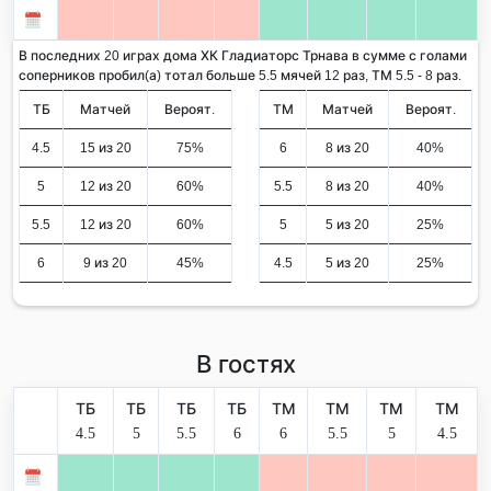
В последних 20 играх дома ХК Гладиаторс Трнава в сумме с голами
соперников пробил(а) тотал больше 5.5 мячей 12 раз, ТМ 5.5 - 8 раз.
ТБ
Матчей
Вероят.
ТМ
Матчей
Вероят.
4.5
15 из 20
75%
6
8 из 20
40%
5
12 из 20
60%
5.5
8 из 20
40%
5.5
12 из 20
60%
5
5 из 20
25%
6
9 из 20
45%
4.5
5 из 20
25%
В гостях
ТБ
ТБ
ТБ
ТБ
ТМ
ТМ
ТМ
ТМ
4.5
5
5.5
6
6
5.5
5
4.5