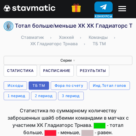
КОНКУРСЫ
Тотал больше/меньше ХК ХК Гладиаторс Тр
Ставматик
›
Хоккей
›
Команды
›
ХК Гладиаторс Трнава
›
ТБ ТМ
Серии
▼
СТАТИСТИКА
РАСПИСАНИЕ
РЕЗУЛЬТАТЫ
Исходы
ТБ ТМ
Фора по счету
Инд.Тотал голов
1 период
2 период
3 период
Статистика по суммарному количеству
заброшенных шайб обеими командами в матчах с
участием ХК Гладиаторс Трнава.
- тотал
больше,
- меньше,
- равен.