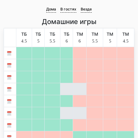
Дома
В гостях
Везде
Домашние игры
ТБ
ТБ
ТБ
ТБ
ТМ
ТМ
ТМ
ТМ
4.5
5
5.5
6
6
5.5
5
4.5