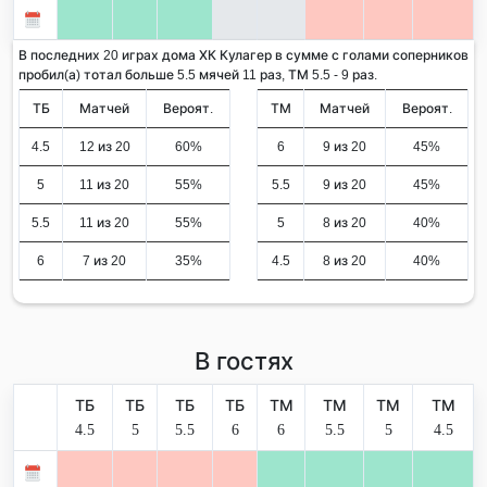
В последних 20 играх дома ХК Кулагер в сумме с голами соперников
пробил(а) тотал больше 5.5 мячей 11 раз, ТМ 5.5 - 9 раз.
ТБ
Матчей
Вероят.
ТМ
Матчей
Вероят.
4.5
12 из 20
60%
6
9 из 20
45%
5
11 из 20
55%
5.5
9 из 20
45%
5.5
11 из 20
55%
5
8 из 20
40%
6
7 из 20
35%
4.5
8 из 20
40%
В гостях
ТБ
ТБ
ТБ
ТБ
ТМ
ТМ
ТМ
ТМ
4.5
5
5.5
6
6
5.5
5
4.5