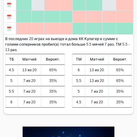
В последних 20 играх на выезде и дома ХК Кулагер в сумме с
голами соперников пробил(а) тотал больше 5.5 мячей 7 раз, ТМ 5.5 -
13 раз.
ТБ
Матчей
Вероят.
ТМ
Матчей
Вероят.
4.5
13 из 20
65%
6
13 из 20
65%
5
7 из 20
35%
5.5
13 из 20
65%
5.5
7 из 20
35%
5
7 из 20
35%
6
7 из 20
35%
4.5
7 из 20
35%