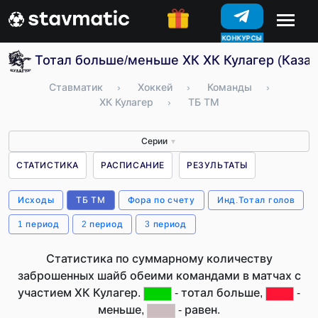
КОНКУРСЫ
Тотал больше/меньше ХК ХК Кулагер (Казах
Ставматик
›
Хоккей
›
Команды
›
ХК Кулагер
›
ТБ ТМ
Серии
▼
СТАТИСТИКА
РАСПИСАНИЕ
РЕЗУЛЬТАТЫ
Исходы
ТБ ТМ
Фора по счету
Инд.Тотал голов
1 период
2 период
3 период
Статистика по суммарному количеству
заброшенных шайб обеими командами в матчах с
участием ХК Кулагер.
- тотал больше,
-
меньше,
- равен.