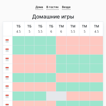
Дома
В гостях
Везде
Домашние игры
ТБ
ТБ
ТБ
ТБ
ТМ
ТМ
ТМ
ТМ
4.5
5
5.5
6
6
5.5
5
4.5