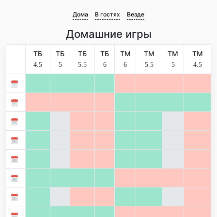
Дома
В гостях
Везде
Домашние игры
ТБ
ТБ
ТБ
ТБ
ТМ
ТМ
ТМ
ТМ
4.5
5
5.5
6
6
5.5
5
4.5