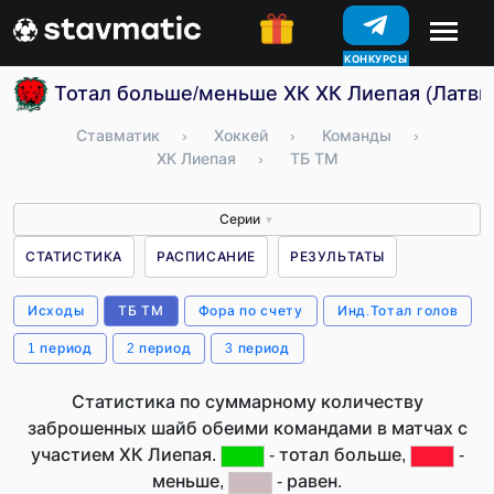
КОНКУРСЫ
Тотал больше/меньше ХК ХК Лиепая (Латви
Ставматик
›
Хоккей
›
Команды
›
ХК Лиепая
›
ТБ ТМ
Серии
▼
СТАТИСТИКА
РАСПИСАНИЕ
РЕЗУЛЬТАТЫ
Исходы
ТБ ТМ
Фора по счету
Инд.Тотал голов
1 период
2 период
3 период
Статистика по суммарному количеству
заброшенных шайб обеими командами в матчах с
участием ХК Лиепая.
- тотал больше,
-
меньше,
- равен.