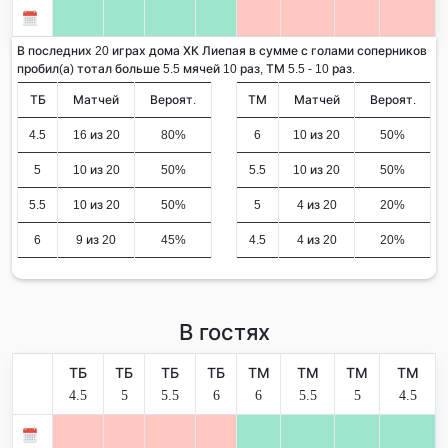
В последних 20 играх дома ХК Лиепая в сумме с голами соперников
пробил(а) тотал больше 5.5 мячей 10 раз, ТМ 5.5 - 10 раз.
ТБ
Матчей
Вероят.
ТМ
Матчей
Вероят.
4.5
16 из 20
80%
6
10 из 20
50%
5
10 из 20
50%
5.5
10 из 20
50%
5.5
10 из 20
50%
5
4 из 20
20%
6
9 из 20
45%
4.5
4 из 20
20%
В гостях
ТБ
ТБ
ТБ
ТБ
ТМ
ТМ
ТМ
ТМ
4.5
5
5.5
6
6
5.5
5
4.5