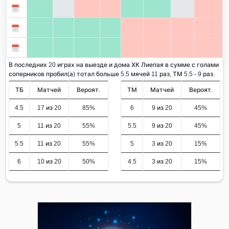
В последних 20 играх на выезде и дома ХК Лиепая в сумме с голами
соперников пробил(а) тотал больше 5.5 мячей 11 раз, ТМ 5.5 - 9 раз.
ТБ
Матчей
Вероят.
ТМ
Матчей
Вероят.
4.5
17 из 20
85%
6
9 из 20
45%
5
11 из 20
55%
5.5
9 из 20
45%
5.5
11 из 20
55%
5
3 из 20
15%
6
10 из 20
50%
4.5
3 из 20
15%