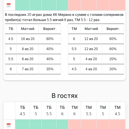
В последних 20 играх дома ХК Мерано в сумме с голами соперников
пробил(а) тотал больше 5.5 мячей 8 раз, ТМ 5.5 - 12 раз.
ТБ
Матчей
Вероят.
ТМ
Матчей
Вероят.
4.5
16 из 20
80%
6
12 из 20
60%
5
8 из 20
40%
5.5
12 из 20
60%
5.5
8 из 20
40%
5
4 из 20
20%
6
7 из 20
35%
4.5
4 из 20
20%
В гостях
ТБ
ТБ
ТБ
ТБ
ТМ
ТМ
ТМ
ТМ
4.5
5
5.5
6
6
5.5
5
4.5