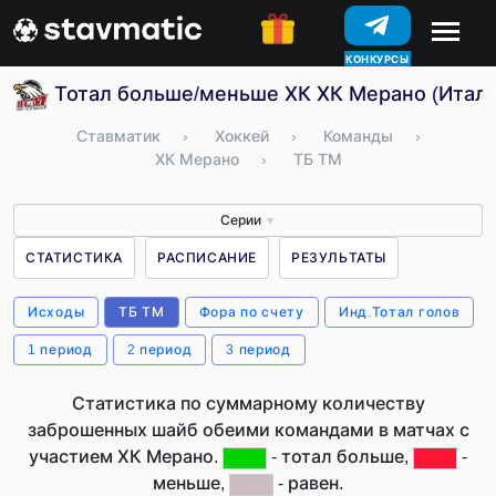
КОНКУРСЫ
Тотал больше/меньше ХК ХК Мерано (Итали
Ставматик
›
Хоккей
›
Команды
›
ХК Мерано
›
ТБ ТМ
Серии
▼
СТАТИСТИКА
РАСПИСАНИЕ
РЕЗУЛЬТАТЫ
Исходы
ТБ ТМ
Фора по счету
Инд.Тотал голов
1 период
2 период
3 период
Статистика по суммарному количеству
заброшенных шайб обеими командами в матчах с
участием ХК Мерано.
- тотал больше,
-
меньше,
- равен.