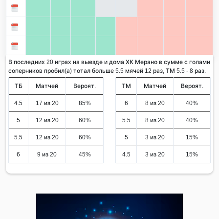
В последних 20 играх на выезде и дома ХК Мерано в сумме с голами
соперников пробил(а) тотал больше 5.5 мячей 12 раз, ТМ 5.5 - 8 раз.
ТБ
Матчей
Вероят.
ТМ
Матчей
Вероят.
4.5
17 из 20
85%
6
8 из 20
40%
5
12 из 20
60%
5.5
8 из 20
40%
5.5
12 из 20
60%
5
3 из 20
15%
6
9 из 20
45%
4.5
3 из 20
15%