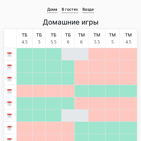
Дома
В гостях
Везде
Домашние игры
ТБ
ТБ
ТБ
ТБ
ТМ
ТМ
ТМ
ТМ
4.5
5
5.5
6
6
5.5
5
4.5