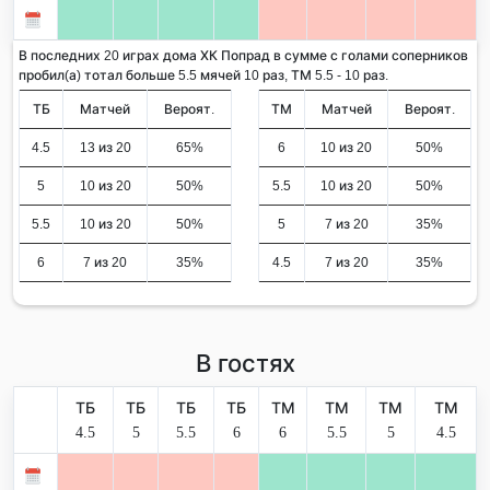
В последних 20 играх дома ХК Попрад в сумме с голами соперников
пробил(а) тотал больше 5.5 мячей 10 раз, ТМ 5.5 - 10 раз.
ТБ
Матчей
Вероят.
ТМ
Матчей
Вероят.
4.5
13 из 20
65%
6
10 из 20
50%
5
10 из 20
50%
5.5
10 из 20
50%
5.5
10 из 20
50%
5
7 из 20
35%
6
7 из 20
35%
4.5
7 из 20
35%
В гостях
ТБ
ТБ
ТБ
ТБ
ТМ
ТМ
ТМ
ТМ
4.5
5
5.5
6
6
5.5
5
4.5