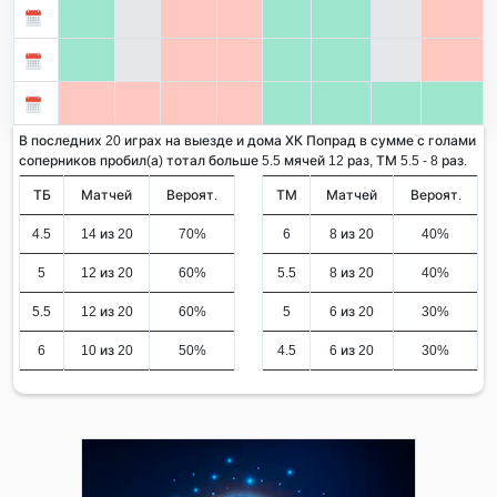
В последних 20 играх на выезде и дома ХК Попрад в сумме с голами
соперников пробил(а) тотал больше 5.5 мячей 12 раз, ТМ 5.5 - 8 раз.
ТБ
Матчей
Вероят.
ТМ
Матчей
Вероят.
4.5
14 из 20
70%
6
8 из 20
40%
5
12 из 20
60%
5.5
8 из 20
40%
5.5
12 из 20
60%
5
6 из 20
30%
6
10 из 20
50%
4.5
6 из 20
30%