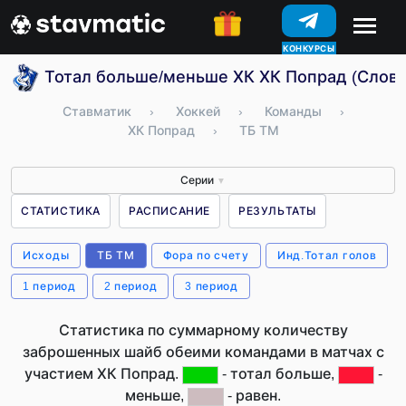
КОНКУРСЫ
Тотал больше/меньше ХК ХК Попрад (Слова
Ставматик
›
Хоккей
›
Команды
›
ХК Попрад
›
ТБ ТМ
Серии
▼
СТАТИСТИКА
РАСПИСАНИЕ
РЕЗУЛЬТАТЫ
Исходы
ТБ ТМ
Фора по счету
Инд.Тотал голов
1 период
2 период
3 период
Статистика по суммарному количеству
заброшенных шайб обеими командами в матчах с
участием ХК Попрад.
- тотал больше,
-
меньше,
- равен.