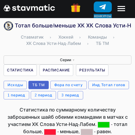
КОНКУРСЫ
Тотал больше/меньше ХК ХК Слова Усти-На
Ставматик
›
Хоккей
›
Команды
›
ХК Слова Усти-Над-Лабем
›
ТБ ТМ
Серии
▼
СТАТИСТИКА
РАСПИСАНИЕ
РЕЗУЛЬТАТЫ
Исходы
ТБ ТМ
Фора по счету
Инд.Тотал голов
1 период
2 период
3 период
Статистика по суммарному количеству
заброшенных шайб обеими командами в матчах с
участием ХК Слова Усти-Над-Лабем.
- тотал
больше,
- меньше,
- равен.