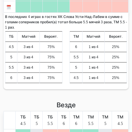
В последних 4 играх в гостях ХК Слова Усти-Над-Лабем в сумме с
голами соперников пробил(а) тотал больше 5.5 мячей 3 раза, ТМ 5.5 -
1 раз.
ТБ
Матчей
Вероят.
ТМ
Матчей
Вероят.
4.5
3 из 4
75%
6
1 из 4
25%
5
3 из 4
75%
5.5
1 из 4
25%
5.5
3 из 4
75%
5
1 из 4
25%
6
3 из 4
75%
4.5
1 из 4
25%
Везде
ТБ
ТБ
ТБ
ТБ
ТМ
ТМ
ТМ
ТМ
4.5
5
5.5
6
6
5.5
5
4.5