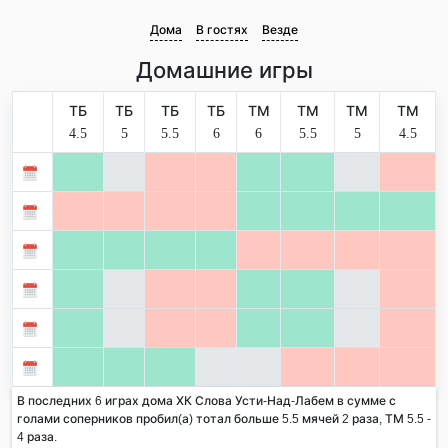
Дома
В гостях
Везде
Домашние игры
ТБ
ТБ
ТБ
ТБ
ТМ
ТМ
ТМ
ТМ
4.5
5
5.5
6
6
5.5
5
4.5
В последних 6 играх дома ХК Слова Усти-Над-Лабем в сумме с
голами соперников пробил(а) тотал больше 5.5 мячей 2 раза, ТМ 5.5 -
4 раза.