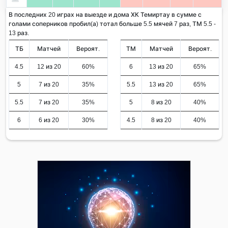
В последних 20 играх на выезде и дома ХК Темиртау в сумме с
голами соперников пробил(а) тотал больше 5.5 мячей 7 раз, ТМ 5.5 -
13 раз.
ТБ
Матчей
Вероят.
ТМ
Матчей
Вероят.
4.5
12 из 20
60%
6
13 из 20
65%
5
7 из 20
35%
5.5
13 из 20
65%
5.5
7 из 20
35%
5
8 из 20
40%
6
6 из 20
30%
4.5
8 из 20
40%