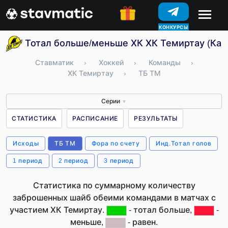
КОНКУРСЫ
Тотал больше/меньше ХК ХК Темиртау (Каз
Ставматик
›
Хоккей
›
Команды
›
ХК Темиртау
›
ТБ ТМ
Серии
▼
СТАТИСТИКА
РАСПИСАНИЕ
РЕЗУЛЬТАТЫ
Исходы
ТБ ТМ
Фора по счету
Инд.Тотал голов
1 период
2 период
3 период
Статистика по суммарному количеству
заброшенных шайб обеими командами в матчах с
участием ХК Темиртау.
- тотал больше,
-
меньше,
- равен.