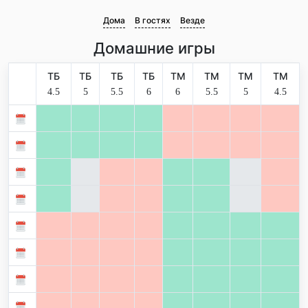
Дома
В гостях
Везде
Домашние игры
ТБ
ТБ
ТБ
ТБ
ТМ
ТМ
ТМ
ТМ
4.5
5
5.5
6
6
5.5
5
4.5