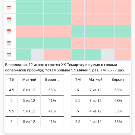
В последних 12 играх в гостях ХК Темиртау в сумме с голами
соперников пробил(а) тотал больше 5.5 мячей 5 раз, ТМ 5.5 - 7 раз.
ТБ
Матчей
Вероят.
ТМ
Матчей
Вероят.
4.5
8 из 12
66%
6
7 из 12
58%
5
5 из 12
41%
5.5
7 из 12
58%
5.5
5 из 12
41%
5
4 из 12
33%
6
5 из 12
41%
4.5
4 из 12
33%