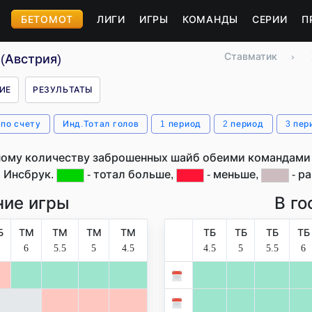
БЕТОМОТ
ЛИГИ
ИГРЫ
КОМАНДЫ
СЕРИИ
П
Ставматик
›
(Австрия)
ИЕ
РЕЗУЛЬТАТЫ
 по счету
Инд.Тотал голов
1 период
2 период
3 пер
ому количеству заброшенных шайб обеими командами 
 Инсбрук.
- тотал больше,
- меньше,
- ра
ие игры
В го
Б
ТМ
ТМ
ТМ
ТМ
ТБ
ТБ
ТБ
ТБ
6
5.5
5
4.5
4.5
5
5.5
6