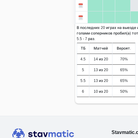
В последних 20 играх на выезде
голами соперников пробил(а) тот
5.5 - 7 раз.
ТБ
Матчей
Вероят.
4.5
14 из 20
70%
5
13 из 20
65%
5.5
13 из 20
65%
6
10 из 20
50%
Stavmatic