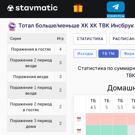
КОНКУРСЫ
Тотал больше/меньше ХК ХК ТВК Инсбрук 
Серия
Игр
СТАТИСТИКА
РАСПИСАН
Поражения в гостях
4
Исходы
ТБ ТМ
Фора
Поражение 2 период
3
везде
Статистика по суммарн
ТВК
Поражения везде
3
Домашн
Поражение 1 период
2
везде
ТБ
ТБ
ТБ
Т
Поражение 2 период
2
4.5
5
5.5
6
в гостях
Поражение 3 период
2
дома