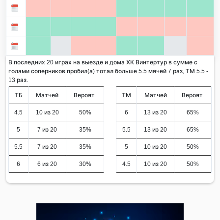
В последних 20 играх на выезде и дома ХК Винтертур в сумме с
голами соперников пробил(а) тотал больше 5.5 мячей 7 раз, ТМ 5.5 -
13 раз.
ТБ
Матчей
Вероят.
ТМ
Матчей
Вероят.
4.5
10 из 20
50%
6
13 из 20
65%
5
7 из 20
35%
5.5
13 из 20
65%
5.5
7 из 20
35%
5
10 из 20
50%
6
6 из 20
30%
4.5
10 из 20
50%