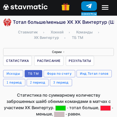
КОНКУРСЫ
Тотал больше/меньше ХК ХК Винтертур (Ш
Ставматик
›
Хоккей
›
Команды
›
ХК Винтертур
›
ТБ ТМ
Серии
▼
СТАТИСТИКА
РАСПИСАНИЕ
РЕЗУЛЬТАТЫ
Исходы
ТБ ТМ
Фора по счету
Инд.Тотал голов
1 период
2 период
3 период
Статистика по суммарному количеству
заброшенных шайб обеими командами в матчах с
участием ХК Винтертур.
- тотал больше,
-
меньше,
- равен.