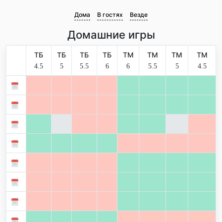
Дома
В гостях
Везде
Домашние игры
ТБ
ТБ
ТБ
ТБ
ТМ
ТМ
ТМ
ТМ
4.5
5
5.5
6
6
5.5
5
4.5