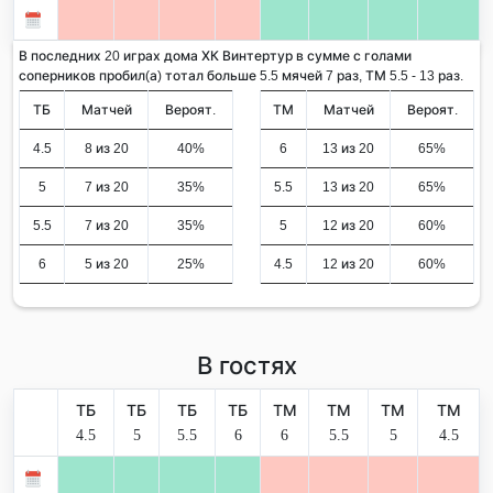
В последних 20 играх дома ХК Винтертур в сумме с голами
соперников пробил(а) тотал больше 5.5 мячей 7 раз, ТМ 5.5 - 13 раз.
ТБ
Матчей
Вероят.
ТМ
Матчей
Вероят.
4.5
8 из 20
40%
6
13 из 20
65%
5
7 из 20
35%
5.5
13 из 20
65%
5.5
7 из 20
35%
5
12 из 20
60%
6
5 из 20
25%
4.5
12 из 20
60%
В гостях
ТБ
ТБ
ТБ
ТБ
ТМ
ТМ
ТМ
ТМ
4.5
5
5.5
6
6
5.5
5
4.5