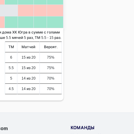
 и дома ХК Югра в сумме с голами
 5.5 мячей 5 раз, ТМ 5.5 - 15 раз.
ТМ
Матчей
Вероят.
6
15 из 20
75%
5.5
15 из 20
75%
5
14 из 20
70%
4.5
14 из 20
70%
КОМАНДЫ
.com