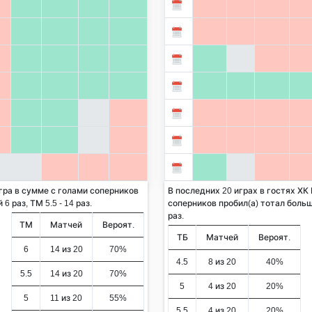
гра в сумме с голами соперников
В последних 20 играх в гостях ХК
6 раз, ТМ 5.5 - 14 раз.
соперников пробил(а) тотал больше
раз.
ТМ
Матчей
Вероят.
ТБ
Матчей
Вероят.
6
14 из 20
70%
4.5
8 из 20
40%
5.5
14 из 20
70%
5
4 из 20
20%
5
11 из 20
55%
5.5
4 из 20
20%