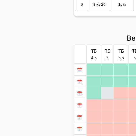
6
3 из 20
15%
Ве
ТБ
ТБ
ТБ
Т
4.5
5
5.5
6