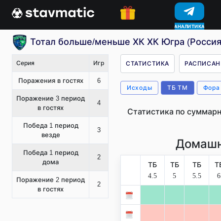
АНАЛИТИКА
КОНКУРСЫ
Тотал больше/меньше ХК ХК Югра (Россия
Серия
Игр
СТАТИСТИКА
РАСПИСАН
Поражения в гостях
6
Исходы
ТБ ТМ
Фора
Поражение 3 период
4
в гостях
Статистика по суммарн
Победа 1 период
3
везде
Домашн
Победа 1 период
2
дома
ТБ
ТБ
ТБ
Т
4.5
5
5.5
6
Поражение 2 период
2
в гостях