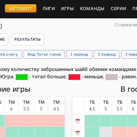
БЕТОМОТ
ЛИГИ
ИГРЫ
КОМАНДЫ
СЕРИИ
П
Ставмати
)
ИЕ
РЕЗУЛЬТАТЫ
 по счету
Инд.Тотал голов
1 период
2 период
3 пер
ому количеству заброшенных шайб обеими командами 
Югра.
- тотал больше,
- меньше,
- равен.
ие игры
В го
Б
ТМ
ТМ
ТМ
ТМ
ТБ
ТБ
ТБ
ТБ
6
5.5
5
4.5
4.5
5
5.5
6