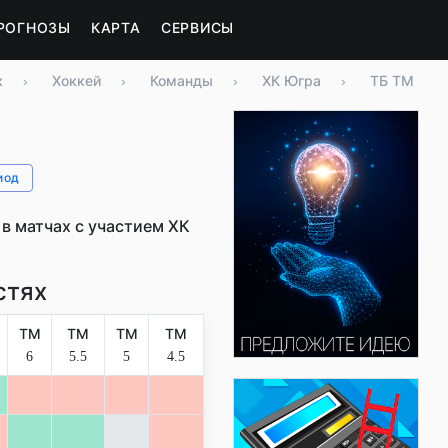
РОГНОЗЫ
КАРТА
СЕРВИСЫ
к
›
Хоккей
›
Команды
›
ХК Югра
›
ТБ ТМ
иод
в матчах с участием ХК
стях
ТМ
ТМ
ТМ
ТМ
6
5.5
5
4.5