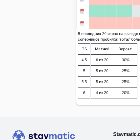
В последних 20 играх на выезде
соперников пробил(а) тотал больше
ТБ
Матчей
Вероят.
4.5
6 из 20
30%
5
5 из 20
25%
5.5
5 из 20
25%
6
4 из 20
20%
Stavmatic