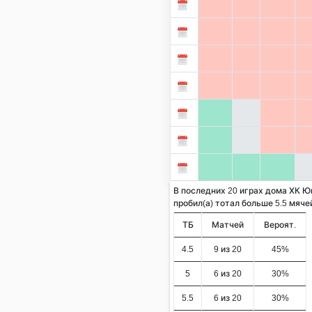
В последних 20 играх дома ХК Ю
пробил(а) тотал больше 5.5 мячей 
ТБ
Матчей
Вероят.
4.5
9 из 20
45%
5
6 из 20
30%
5.5
6 из 20
30%