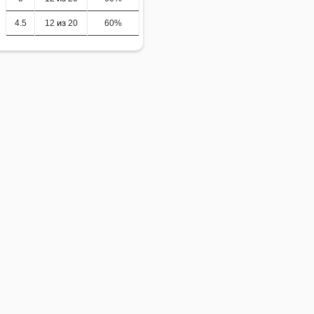
4.5
12 из 20
60%