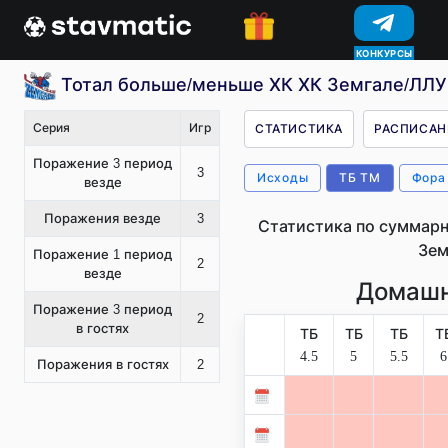
КОНКУРСЫ
Тотал больше/меньше ХК ХК Земгале/ЛЛУ 
Серия
Игр
СТАТИСТИКА
РАСПИСАН
Поражение 3 период
3
Исходы
ТБ ТМ
Фора
везде
Поражения везде
3
Статистика по суммарн
Зем
Поражение 1 период
2
везде
Домашн
Поражение 3 период
2
в гостях
ТБ
ТБ
ТБ
Т
4.5
5
5.5
6
Поражения в гостях
2