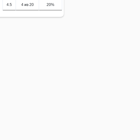
4.5
4 из 20
20%