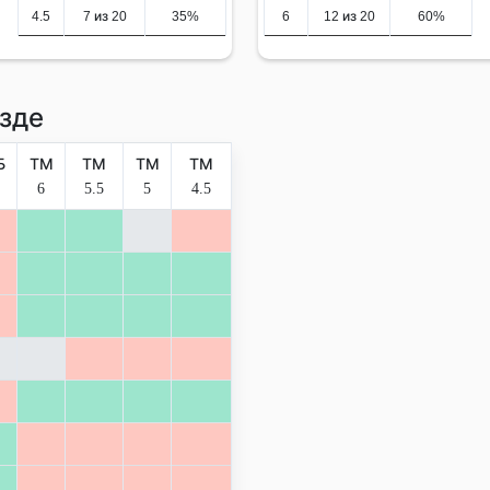
4.5
7 из 20
35%
6
12 из 20
60%
зде
Б
ТМ
ТМ
ТМ
ТМ
6
5.5
5
4.5