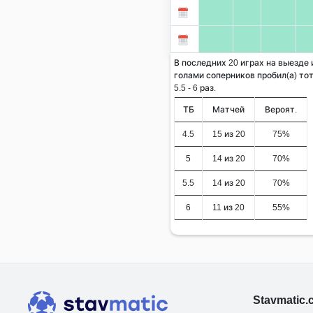
В последних 20 играх на выезде
голами соперников пробил(а) тот
5.5 - 6 раз.
ТБ
Матчей
Вероят.
4.5
15 из 20
75%
5
14 из 20
70%
5.5
14 из 20
70%
6
11 из 20
55%
Stavmatic