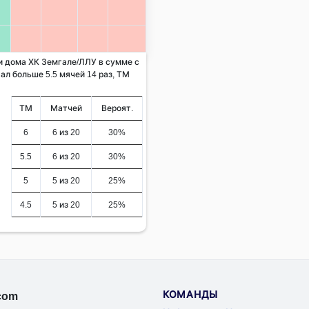
 и дома ХК Земгале/ЛЛУ в сумме с
ал больше 5.5 мячей 14 раз, ТМ
ТМ
Матчей
Вероят.
6
6 из 20
30%
5.5
6 из 20
30%
5
5 из 20
25%
4.5
5 из 20
25%
КОМАНДЫ
.com