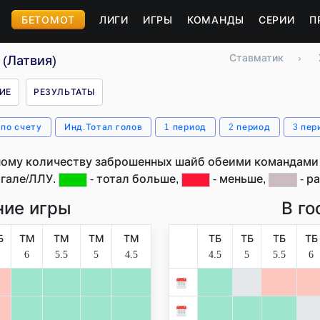
БЕТОМОТ
ЛИГИ
ИГРЫ
КОМАНДЫ
СЕРИИ
П
Ставматик
›
(Латвия)
ИЕ
РЕЗУЛЬТАТЫ
 по счету
Инд.Тотал голов
1 период
2 период
3 пер
ому количеству заброшенных шайб обеими командами 
гале/ЛЛУ.
- тотал больше,
- меньше,
- ра
ие игры
В го
Б
ТМ
ТМ
ТМ
ТМ
ТБ
ТБ
ТБ
ТБ
6
5.5
5
4.5
4.5
5
5.5
6