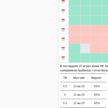
В последних 20 играх дома ХК З
соперников пробил(а) тотал больше
ТБ
Матчей
Вероят.
4.5
13 из 20
65%
5
12 из 20
60%
5.5
12 из 20
60%