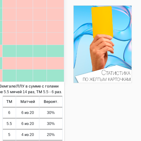
 Земгале/ЛЛУ в сумме с голами
5.5 мячей 14 раз, ТМ 5.5 - 6 раз.
ТМ
Матчей
Вероят.
6
6 из 20
30%
5.5
6 из 20
30%
5
4 из 20
20%