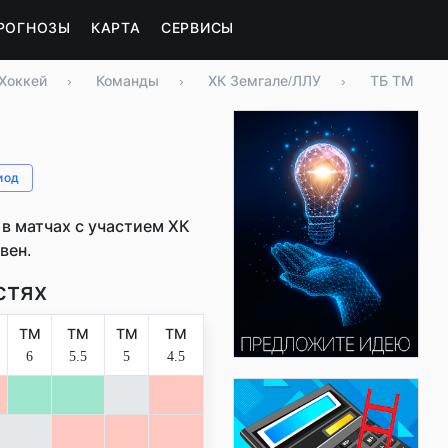
РОГНОЗЫ
КАРТА
СЕРВИСЫ
Хоккей
›
Команды
›
ХК Земгале/ЛЛУ
›
ТБ ТМ
иод
в матчах с участием ХК
вен.
стях
ТМ
ТМ
ТМ
ТМ
6
5.5
5
4.5