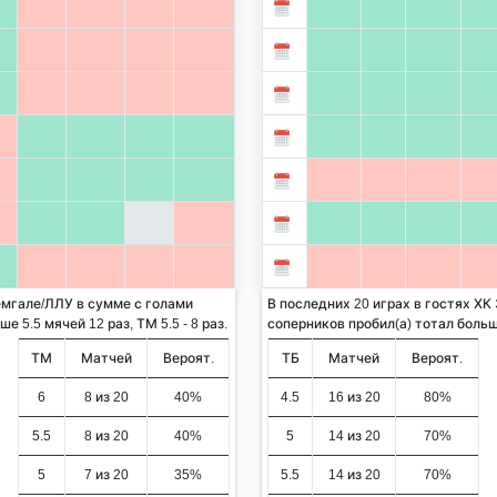
емгале/ЛЛУ в сумме с голами
В последних 20 играх в гостях ХК
 5.5 мячей 12 раз, ТМ 5.5 - 8 раз.
соперников пробил(а) тотал больше 
ТМ
Матчей
Вероят.
ТБ
Матчей
Вероят.
6
8 из 20
40%
4.5
16 из 20
80%
5.5
8 из 20
40%
5
14 из 20
70%
5
7 из 20
35%
5.5
14 из 20
70%