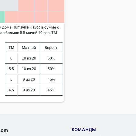
 дома Huntsville Havoc в сумме с
ал больше 5.5 мячей 10 раз, ТМ
ТМ
Матчей
Вероят.
6
10 из 20
50%
5.5
10 из 20
50%
5
9 из 20
45%
4.5
9 из 20
45%
КОМАНДЫ
.com