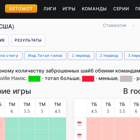
БЕТОМОТ
ЛИГИ
ИГРЫ
КОМАНДЫ
СЕРИИ
П
Ставматик
›
(США)
ИЕ
РЕЗУЛЬТАТЫ
 по счету
Инд.Тотал голов
1 период
2 период
3 пер
рному количеству заброшенных шайб обеими командами
ville Havoc.
- тотал больше,
- меньше,
- р
ие игры
В го
Б
ТМ
ТМ
ТМ
ТМ
ТБ
ТБ
ТБ
ТБ
6
5.5
5
4.5
4.5
5
5.5
6