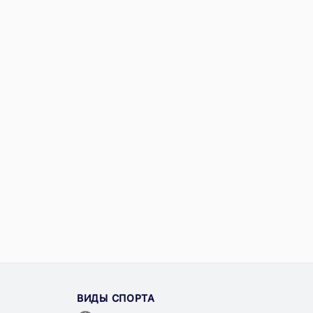
ВИДЫ СПОРТА