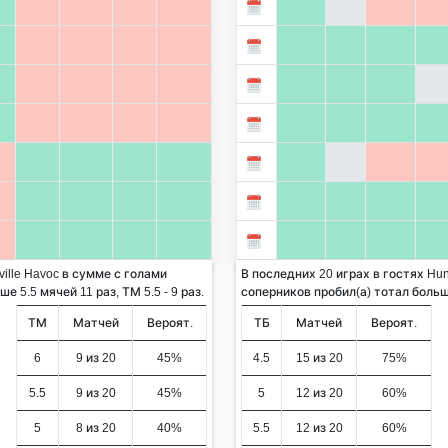
ille Havoc в сумме с голами
В последних 20 играх в гостях Hun
 5.5 мячей 11 раз, ТМ 5.5 - 9 раз.
соперников пробил(а) тотал больше 
ТМ
Матчей
Вероят.
ТБ
Матчей
Вероят.
6
9 из 20
45%
4.5
15 из 20
75%
5.5
9 из 20
45%
5
12 из 20
60%
5
8 из 20
40%
5.5
12 из 20
60%