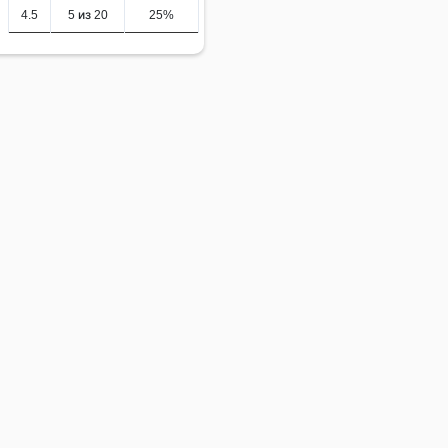
4.5
5 из 20
25%