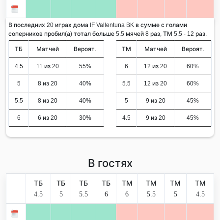
В последних 20 играх дома IF Vallentuna BK в сумме с голами
соперников пробил(а) тотал больше 5.5 мячей 8 раз, ТМ 5.5 - 12 раз.
ТБ
Матчей
Вероят.
ТМ
Матчей
Вероят.
4.5
11 из 20
55%
6
12 из 20
60%
5
8 из 20
40%
5.5
12 из 20
60%
5.5
8 из 20
40%
5
9 из 20
45%
6
6 из 20
30%
4.5
9 из 20
45%
В гостях
ТБ
ТБ
ТБ
ТБ
ТМ
ТМ
ТМ
ТМ
4.5
5
5.5
6
6
5.5
5
4.5