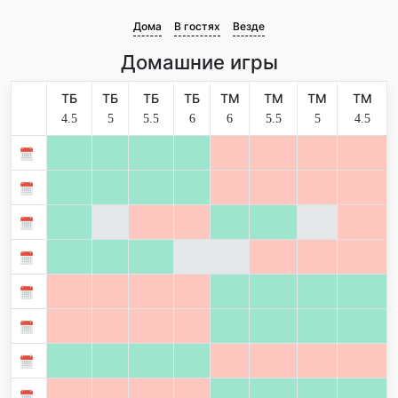
Дома
В гостях
Везде
Домашние игры
ТБ
ТБ
ТБ
ТБ
ТМ
ТМ
ТМ
ТМ
4.5
5
5.5
6
6
5.5
5
4.5