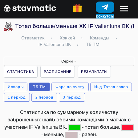
КОНКУРСЫ
Тотал больше/меньше ХК IF Vallentuna BK (
Ставматик
›
Хоккей
›
Команды
›
IF Vallentuna BK
›
ТБ ТМ
Серии
▼
СТАТИСТИКА
РАСПИСАНИЕ
РЕЗУЛЬТАТЫ
Исходы
ТБ ТМ
Фора по счету
Инд.Тотал голов
1 период
2 период
3 период
Статистика по суммарному количеству
заброшенных шайб обеими командами в матчах с
участием IF Vallentuna BK.
- тотал больше,
- меньше,
- равен.