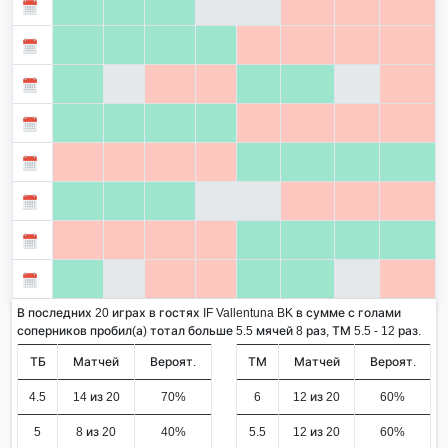
В последних 20 играх в гостях IF Vallentuna BK в сумме с голами
соперников пробил(а) тотал больше 5.5 мячей 8 раз, ТМ 5.5 - 12 раз.
ТБ
Матчей
Вероят.
ТМ
Матчей
Вероят.
4.5
14 из 20
70%
6
12 из 20
60%
5
8 из 20
40%
5.5
12 из 20
60%