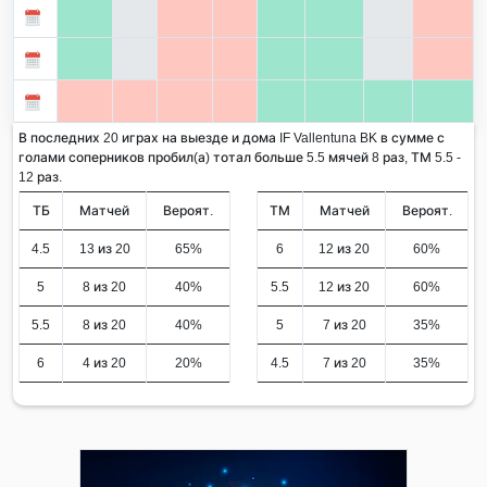
В последних 20 играх на выезде и дома IF Vallentuna BK в сумме с
голами соперников пробил(а) тотал больше 5.5 мячей 8 раз, ТМ 5.5 -
12 раз.
ТБ
Матчей
Вероят.
ТМ
Матчей
Вероят.
4.5
13 из 20
65%
6
12 из 20
60%
5
8 из 20
40%
5.5
12 из 20
60%
5.5
8 из 20
40%
5
7 из 20
35%
6
4 из 20
20%
4.5
7 из 20
35%