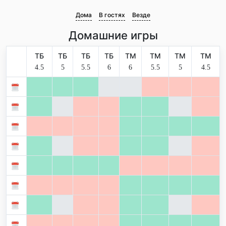
Дома
В гостях
Везде
Домашние игры
ТБ
ТБ
ТБ
ТБ
ТМ
ТМ
ТМ
ТМ
4.5
5
5.5
6
6
5.5
5
4.5