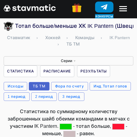
КОНКУРСЫ
Тотал больше/меньше ХК IK Pantern (Швеци
Ставматик
›
Хоккей
›
Команды
›
IK Pantern
›
ТБ ТМ
Серии
▼
СТАТИСТИКА
РАСПИСАНИЕ
РЕЗУЛЬТАТЫ
Исходы
ТБ ТМ
Фора по счету
Инд.Тотал голов
1 период
2 период
3 период
Статистика по суммарному количеству
заброшенных шайб обеими командами в матчах с
участием IK Pantern.
- тотал больше,
-
меньше,
- равен.