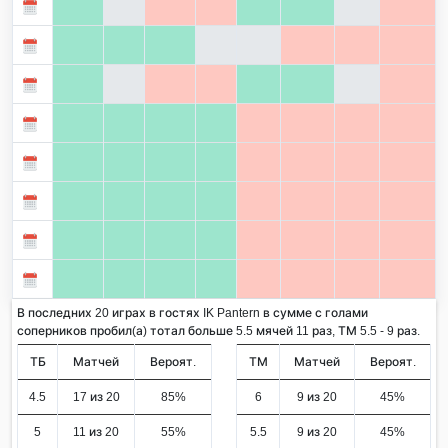
В последних 20 играх в гостях IK Pantern в сумме с голами
соперников пробил(а) тотал больше 5.5 мячей 11 раз, ТМ 5.5 - 9 раз.
ТБ
Матчей
Вероят.
ТМ
Матчей
Вероят.
4.5
17 из 20
85%
6
9 из 20
45%
5
11 из 20
55%
5.5
9 из 20
45%