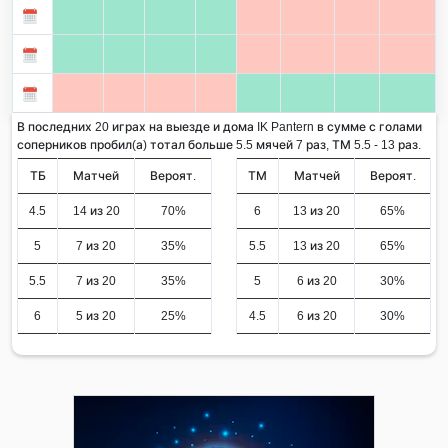
В последних 20 играх на выезде и дома IK Pantern в сумме с голами
соперников пробил(а) тотал больше 5.5 мячей 7 раз, ТМ 5.5 - 13 раз.
ТБ
Матчей
Вероят.
ТМ
Матчей
Вероят.
4.5
14 из 20
70%
6
13 из 20
65%
5
7 из 20
35%
5.5
13 из 20
65%
5.5
7 из 20
35%
5
6 из 20
30%
6
5 из 20
25%
4.5
6 из 20
30%