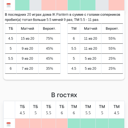
В последних 20 играх дома IK Pantern в сумме с голами соперников
пробил(а) тотал больше 5.5 мячей 9 раз, ТМ 5.5 - 11 раз.
ТБ
Матчей
Вероят.
ТМ
Матчей
Вероят.
4.5
15 из 20
75%
6
11 из 20
55%
5
9 из 20
45%
5.5
11 из 20
55%
5.5
9 из 20
45%
5
5 из 20
25%
6
7 из 20
35%
4.5
5 из 20
25%
В гостях
ТБ
ТБ
ТБ
ТБ
ТМ
ТМ
ТМ
ТМ
4.5
5
5.5
6
6
5.5
5
4.5