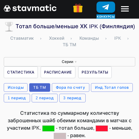
КОНКУРСЫ
Тотал больше/меньше ХК IPK (Финляндия)
Ставматик
›
Хоккей
›
Команды
›
IPK
›
ТБ ТМ
Серии
▼
СТАТИСТИКА
РАСПИСАНИЕ
РЕЗУЛЬТАТЫ
Исходы
ТБ ТМ
Фора по счету
Инд.Тотал голов
1 период
2 период
3 период
Статистика по суммарному количеству
заброшенных шайб обеими командами в матчах с
участием IPK.
- тотал больше,
- меньше,
- равен.