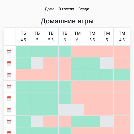
Дома
В гостях
Везде
Домашние игры
ТБ
ТБ
ТБ
ТБ
ТМ
ТМ
ТМ
ТМ
4.5
5
5.5
6
6
5.5
5
4.5