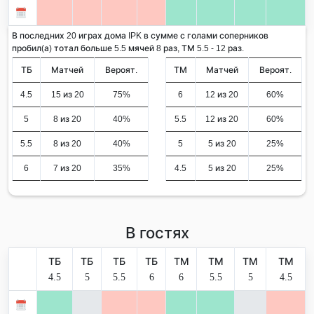
В последних 20 играх дома IPK в сумме с голами соперников
пробил(а) тотал больше 5.5 мячей 8 раз, ТМ 5.5 - 12 раз.
ТБ
Матчей
Вероят.
ТМ
Матчей
Вероят.
4.5
15 из 20
75%
6
12 из 20
60%
5
8 из 20
40%
5.5
12 из 20
60%
5.5
8 из 20
40%
5
5 из 20
25%
6
7 из 20
35%
4.5
5 из 20
25%
В гостях
ТБ
ТБ
ТБ
ТБ
ТМ
ТМ
ТМ
ТМ
4.5
5
5.5
6
6
5.5
5
4.5