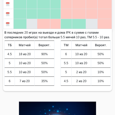
В последних 20 играх на выезде и дома IPK в сумме с голами
соперников пробил(а) тотал больше 5.5 мячей 10 раз, ТМ 5.5 - 10 раз.
ТБ
Матчей
Вероят.
ТМ
Матчей
Вероят.
4.5
18 из 20
90%
6
10 из 20
50%
5
10 из 20
50%
5.5
10 из 20
50%
5.5
10 из 20
50%
5
2 из 20
10%
6
7 из 20
35%
4.5
2 из 20
10%