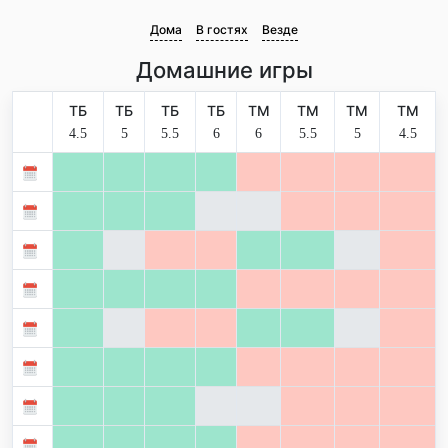
Дома
В гостях
Везде
Домашние игры
ТБ
ТБ
ТБ
ТБ
ТМ
ТМ
ТМ
ТМ
4.5
5
5.5
6
6
5.5
5
4.5