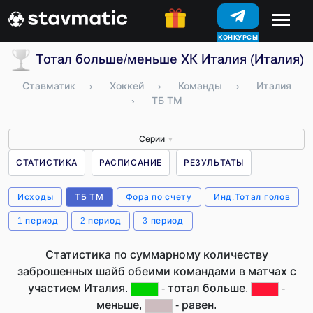
КОНКУРСЫ
Тотал больше/меньше ХК Италия (Италия)
Ставматик
›
Хоккей
›
Команды
›
Италия
›
ТБ ТМ
Серии
▼
СТАТИСТИКА
РАСПИСАНИЕ
РЕЗУЛЬТАТЫ
Исходы
ТБ ТМ
Фора по счету
Инд.Тотал голов
1 период
2 период
3 период
Статистика по суммарному количеству
заброшенных шайб обеими командами в матчах с
участием Италия.
- тотал больше,
-
меньше,
- равен.