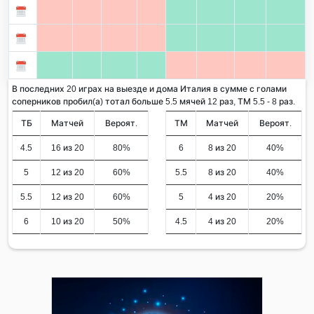
В последних 20 играх на выезде и дома Италия в сумме с голами
соперников пробил(а) тотал больше 5.5 мячей 12 раз, ТМ 5.5 - 8 раз.
ТБ
Матчей
Вероят.
ТМ
Матчей
Вероят.
4.5
16 из 20
80%
6
8 из 20
40%
5
12 из 20
60%
5.5
8 из 20
40%
5.5
12 из 20
60%
5
4 из 20
20%
6
10 из 20
50%
4.5
4 из 20
20%