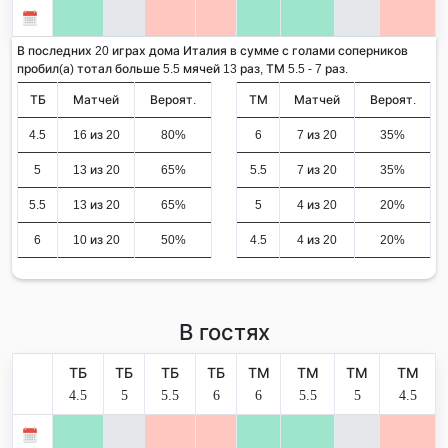
В последних 20 играх дома Италия в сумме с голами соперников
пробил(а) тотал больше 5.5 мячей 13 раз, ТМ 5.5 - 7 раз.
ТБ
Матчей
Вероят.
ТМ
Матчей
Вероят.
4.5
16 из 20
80%
6
7 из 20
35%
5
13 из 20
65%
5.5
7 из 20
35%
5.5
13 из 20
65%
5
4 из 20
20%
6
10 из 20
50%
4.5
4 из 20
20%
В гостях
ТБ
ТБ
ТБ
ТБ
ТМ
ТМ
ТМ
ТМ
4.5
5
5.5
6
6
5.5
5
4.5