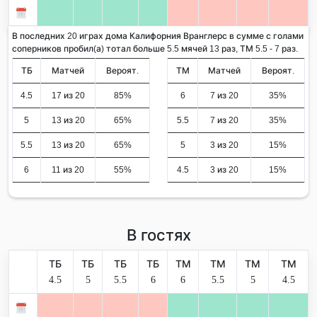
В последних 20 играх дома Калифорния Вранглерс в сумме с голами
соперников пробил(а) тотал больше 5.5 мячей 13 раз, ТМ 5.5 - 7 раз.
ТБ
Матчей
Вероят.
ТМ
Матчей
Вероят.
4.5
17 из 20
85%
6
7 из 20
35%
5
13 из 20
65%
5.5
7 из 20
35%
5.5
13 из 20
65%
5
3 из 20
15%
6
11 из 20
55%
4.5
3 из 20
15%
В гостях
ТБ
ТБ
ТБ
ТБ
ТМ
ТМ
ТМ
ТМ
4.5
5
5.5
6
6
5.5
5
4.5