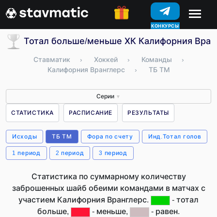
КОНКУРСЫ
Тотал больше/меньше ХК Калифорния Вран
Ставматик
›
Хоккей
›
Команды
›
Калифорния Вранглерс
›
ТБ ТМ
Серии
▼
СТАТИСТИКА
РАСПИСАНИЕ
РЕЗУЛЬТАТЫ
Исходы
ТБ ТМ
Фора по счету
Инд.Тотал голов
1 период
2 период
3 период
Статистика по суммарному количеству
заброшенных шайб обеими командами в матчах с
участием Калифорния Вранглерс.
- тотал
больше,
- меньше,
- равен.