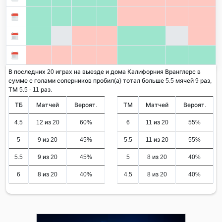
В последних 20 играх на выезде и дома Калифорния Вранглерс в
сумме с голами соперников пробил(а) тотал больше 5.5 мячей 9 раз,
ТМ 5.5 - 11 раз.
ТБ
Матчей
Вероят.
ТМ
Матчей
Вероят.
4.5
12 из 20
60%
6
11 из 20
55%
5
9 из 20
45%
5.5
11 из 20
55%
5.5
9 из 20
45%
5
8 из 20
40%
6
8 из 20
40%
4.5
8 из 20
40%