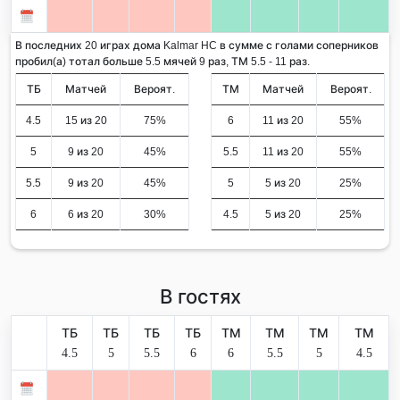
В последних 20 играх дома Kalmar HC в сумме с голами соперников
пробил(а) тотал больше 5.5 мячей 9 раз, ТМ 5.5 - 11 раз.
ТБ
Матчей
Вероят.
ТМ
Матчей
Вероят.
4.5
15 из 20
75%
6
11 из 20
55%
5
9 из 20
45%
5.5
11 из 20
55%
5.5
9 из 20
45%
5
5 из 20
25%
6
6 из 20
30%
4.5
5 из 20
25%
В гостях
ТБ
ТБ
ТБ
ТБ
ТМ
ТМ
ТМ
ТМ
4.5
5
5.5
6
6
5.5
5
4.5