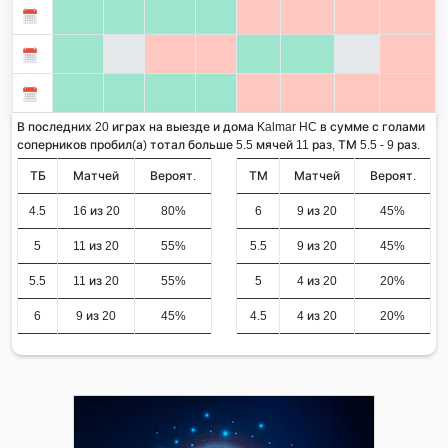
В последних 20 играх на выезде и дома Kalmar HC в сумме с голами
соперников пробил(а) тотал больше 5.5 мячей 11 раз, ТМ 5.5 - 9 раз.
ТБ
Матчей
Вероят.
ТМ
Матчей
Вероят.
4.5
16 из 20
80%
6
9 из 20
45%
5
11 из 20
55%
5.5
9 из 20
45%
5.5
11 из 20
55%
5
4 из 20
20%
6
9 из 20
45%
4.5
4 из 20
20%