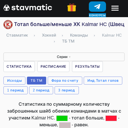
КОНКУРСЫ
Тотал больше/меньше ХК Kalmar HC (Швеци
Ставматик
›
Хоккей
›
Команды
›
Kalmar HC
›
ТБ ТМ
Серии
▼
СТАТИСТИКА
РАСПИСАНИЕ
РЕЗУЛЬТАТЫ
Исходы
ТБ ТМ
Фора по счету
Инд.Тотал голов
1 период
2 период
3 период
Статистика по суммарному количеству
заброшенных шайб обеими командами в матчах с
участием Kalmar HC.
- тотал больше,
-
меньше,
- равен.