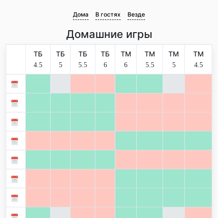
Дома
В гостях
Везде
Домашние игры
ТБ
ТБ
ТБ
ТБ
ТМ
ТМ
ТМ
ТМ
4.5
5
5.5
6
6
5.5
5
4.5