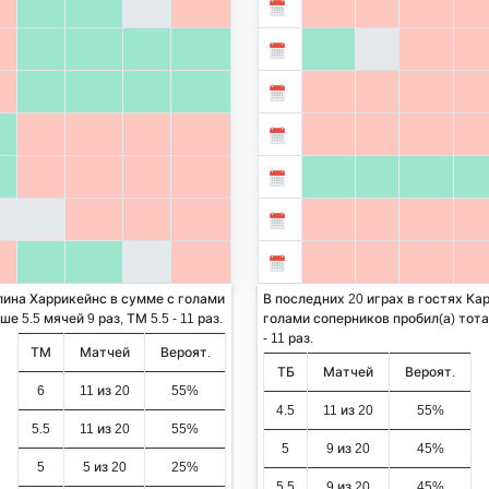
лина Харрикейнс в сумме с голами
В последних 20 играх в гостях Ка
 5.5 мячей 9 раз, ТМ 5.5 - 11 раз.
голами соперников пробил(а) тотал
- 11 раз.
ТМ
Матчей
Вероят.
ТБ
Матчей
Вероят.
6
11 из 20
55%
4.5
11 из 20
55%
5.5
11 из 20
55%
5
9 из 20
45%
5
5 из 20
25%
5.5
9 из 20
45%