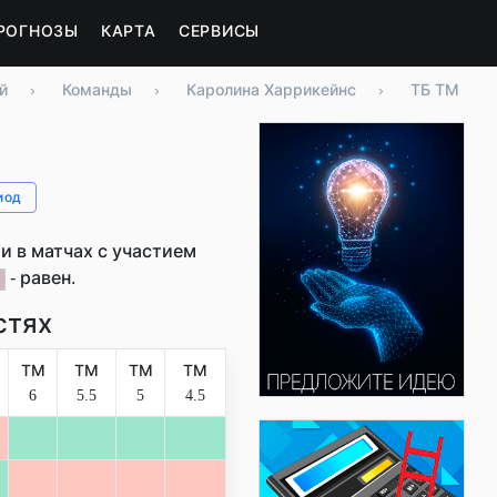
РОГНОЗЫ
КАРТА
СЕРВИСЫ
й
›
Команды
›
Каролина Харрикейнс
›
ТБ ТМ
иод
 в матчах с участием
- равен.
стях
ТМ
ТМ
ТМ
ТМ
6
5.5
5
4.5