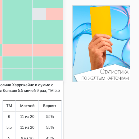
ролина Харрикейнс в сумме с
 больше 5.5 мячей 9 раз, ТМ 5.5
ТМ
Матчей
Вероят.
6
11 из 20
55%
5.5
11 из 20
55%
5
9 из 20
45%