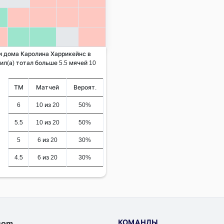
 и дома Каролина Харрикейнс в
л(а) тотал больше 5.5 мячей 10
ТМ
Матчей
Вероят.
6
10 из 20
50%
5.5
10 из 20
50%
5
6 из 20
30%
4.5
6 из 20
30%
КОМАНДЫ
.com