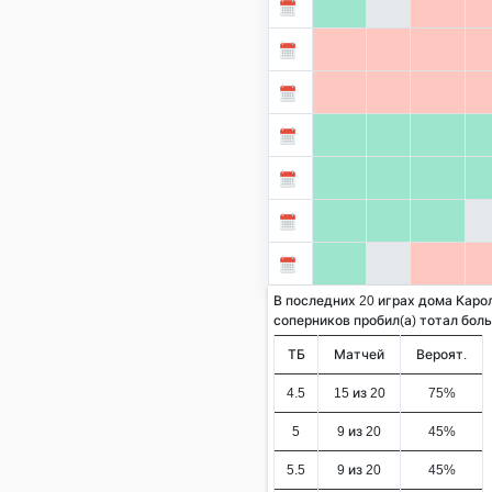
В последних 20 играх дома Каро
соперников пробил(а) тотал больше
ТБ
Матчей
Вероят.
4.5
15 из 20
75%
5
9 из 20
45%
5.5
9 из 20
45%