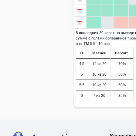
В последних 20 играх на выезде
сумме с голами соперников проби
раз, ТМ 5.5 - 10 раз.
ТБ
Матчей
Вероят.
4.5
14 из 20
70%
5
10 из 20
50%
5.5
10 из 20
50%
6
7 из 20
35%
Stavmatic