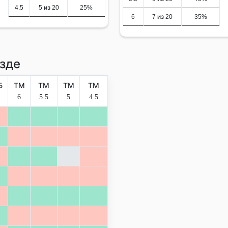
4.5
5 из 20
25%
6
7 из 20
35%
зде
Б
ТМ
ТМ
ТМ
ТМ
6
5.5
5
4.5