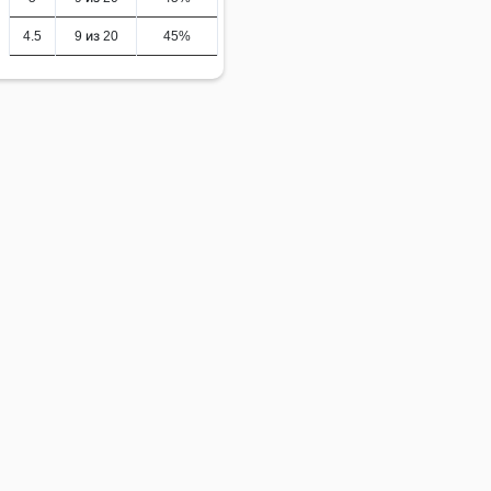
4.5
9 из 20
45%