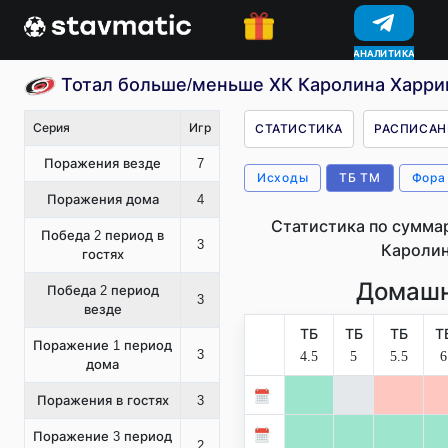
АНАЛИТИКА
КОНКУРСЫ
Тотал больше/меньше ХК Каролина Харри
Серия
Игр
СТАТИСТИКА
РАСПИСАН
Поражения везде
7
Исходы
ТБ ТМ
Фора
Поражения дома
4
Статистика по сумма
Победа 2 период в
3
Каролин
гостях
Домашн
Победа 2 период
3
везде
ТБ
ТБ
ТБ
Т
Поражение 1 период
3
4.5
5
5.5
6
дома
Поражения в гостях
3
Поражение 3 период
2