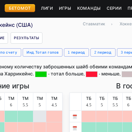
БЕТОМОТ
ЛИГИ
ИГРЫ
КОМАНДЫ
СЕРИИ
П
Ставматик
›
Хокке
кейнс (США)
ИЕ
РЕЗУЛЬТАТЫ
 по счету
Инд.Тотал голов
1 период
2 период
3 пер
рному количеству заброшенных шайб обеими командами
а Харрикейнс.
- тотал больше,
- меньше,
ие игры
В го
Б
ТМ
ТМ
ТМ
ТМ
ТБ
ТБ
ТБ
ТБ
6
5.5
5
4.5
4.5
5
5.5
6