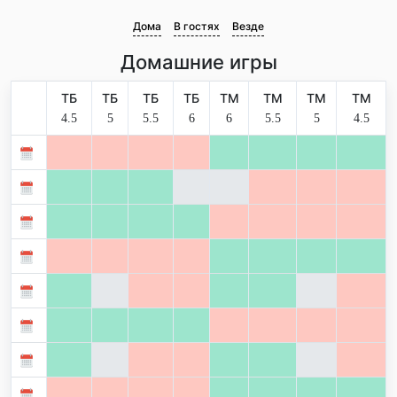
Дома
В гостях
Везде
Домашние игры
ТБ
ТБ
ТБ
ТБ
ТМ
ТМ
ТМ
ТМ
4.5
5
5.5
6
6
5.5
5
4.5