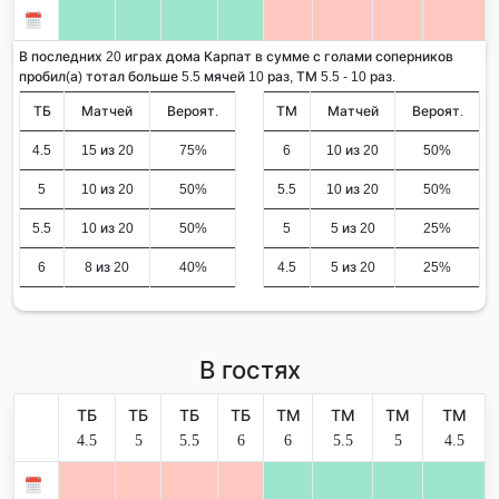
В последних 20 играх дома Карпат в сумме с голами соперников
пробил(а) тотал больше 5.5 мячей 10 раз, ТМ 5.5 - 10 раз.
ТБ
Матчей
Вероят.
ТМ
Матчей
Вероят.
4.5
15 из 20
75%
6
10 из 20
50%
5
10 из 20
50%
5.5
10 из 20
50%
5.5
10 из 20
50%
5
5 из 20
25%
6
8 из 20
40%
4.5
5 из 20
25%
В гостях
ТБ
ТБ
ТБ
ТБ
ТМ
ТМ
ТМ
ТМ
4.5
5
5.5
6
6
5.5
5
4.5