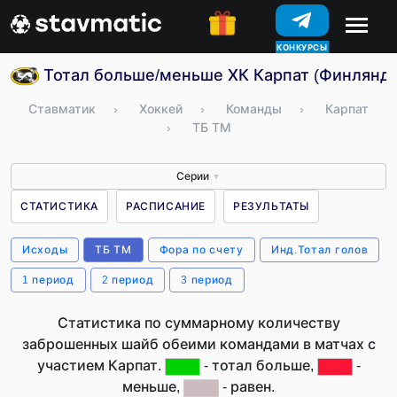
КОНКУРСЫ
Тотал больше/меньше ХК Карпат (Финлянди
Ставматик
›
Хоккей
›
Команды
›
Карпат
›
ТБ ТМ
Серии
▼
СТАТИСТИКА
РАСПИСАНИЕ
РЕЗУЛЬТАТЫ
Исходы
ТБ ТМ
Фора по счету
Инд.Тотал голов
1 период
2 период
3 период
Статистика по суммарному количеству
заброшенных шайб обеими командами в матчах с
участием Карпат.
- тотал больше,
-
меньше,
- равен.