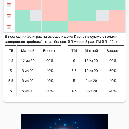
В последних 20 играх на выезде и дома Карпат в сумме с голами
соперников пробил(а) тотал больше 5.5 мячей 8 раз, ТМ 5.5 - 12 раз.
ТБ
Матчей
Вероят.
ТМ
Матчей
Вероят.
4.5
12 из 20
60%
6
12 из 20
60%
5
8 из 20
40%
5.5
12 из 20
60%
5.5
8 из 20
40%
5
8 из 20
40%
6
6 из 20
30%
4.5
8 из 20
40%