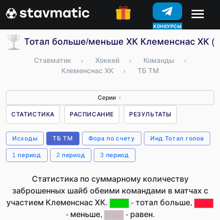
КОНКУРСЫ
Тотал больше/меньше ХК Клеменснас ХК (
Ставматик
›
Хоккей
›
Команды
›
Клеменснас ХК
›
ТБ ТМ
Серии
▼
СТАТИСТИКА
РАСПИСАНИЕ
РЕЗУЛЬТАТЫ
Исходы
ТБ ТМ
Фора по счету
Инд.Тотал голов
1 период
2 период
3 период
Статистика по суммарному количеству
заброшенных шайб обеими командами в матчах с
участием Клеменснас ХК.
- тотал больше,
- меньше,
- равен.