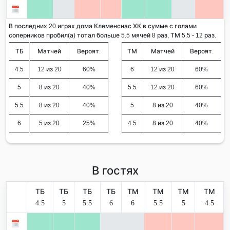
В последних 20 играх дома Клеменснас ХК в сумме с голами
соперников пробил(а) тотал больше 5.5 мячей 8 раз, ТМ 5.5 - 12 раз.
ТБ
Матчей
Вероят.
ТМ
Матчей
Вероят.
4.5
12 из 20
60%
6
12 из 20
60%
5
8 из 20
40%
5.5
12 из 20
60%
5.5
8 из 20
40%
5
8 из 20
40%
6
5 из 20
25%
4.5
8 из 20
40%
В гостях
ТБ
ТБ
ТБ
ТБ
ТМ
ТМ
ТМ
ТМ
4.5
5
5.5
6
6
5.5
5
4.5