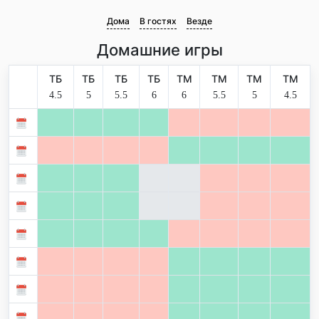
Дома
В гостях
Везде
Домашние игры
ТБ
ТБ
ТБ
ТБ
ТМ
ТМ
ТМ
ТМ
4.5
5
5.5
6
6
5.5
5
4.5