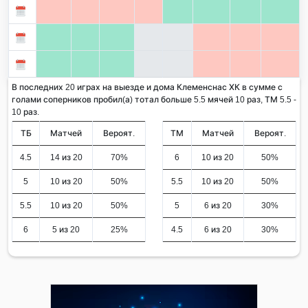
В последних 20 играх на выезде и дома Клеменснас ХК в сумме с
голами соперников пробил(а) тотал больше 5.5 мячей 10 раз, ТМ 5.5 -
10 раз.
ТБ
Матчей
Вероят.
ТМ
Матчей
Вероят.
4.5
14 из 20
70%
6
10 из 20
50%
5
10 из 20
50%
5.5
10 из 20
50%
5.5
10 из 20
50%
5
6 из 20
30%
6
5 из 20
25%
4.5
6 из 20
30%