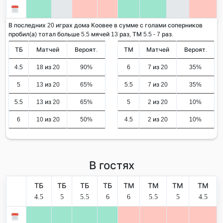
В последних 20 играх дома Коовее в сумме с голами соперников
пробил(а) тотал больше 5.5 мячей 13 раз, ТМ 5.5 - 7 раз.
ТБ
Матчей
Вероят.
ТМ
Матчей
Вероят.
4.5
18 из 20
90%
6
7 из 20
35%
5
13 из 20
65%
5.5
7 из 20
35%
5.5
13 из 20
65%
5
2 из 20
10%
6
10 из 20
50%
4.5
2 из 20
10%
В гостях
ТБ
ТБ
ТБ
ТБ
ТМ
ТМ
ТМ
ТМ
4.5
5
5.5
6
6
5.5
5
4.5