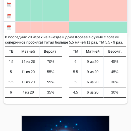
В последних 20 играх на выезде и дома Коовее в сумме с голами
соперников пробил(а) тотал больше 5.5 мячей 11 раз, ТМ 5.5 - 9 раз.
ТБ
Матчей
Вероят.
ТМ
Матчей
Вероят.
4.5
14 из 20
70%
6
9 из 20
45%
5
11 из 20
55%
5.5
9 из 20
45%
5.5
11 из 20
55%
5
6 из 20
30%
6
7 из 20
35%
4.5
6 из 20
30%