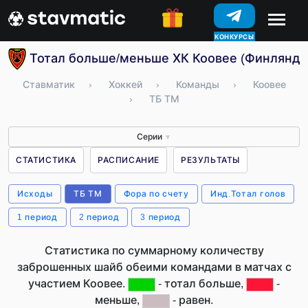
КОНКУРСЫ
Тотал больше/меньше ХК Коовее (Финлянди
Ставматик
›
Хоккей
›
Команды
›
Коовее
›
ТБ ТМ
Серии
▼
СТАТИСТИКА
РАСПИСАНИЕ
РЕЗУЛЬТАТЫ
Исходы
ТБ ТМ
Фора по счету
Инд.Тотал голов
1 период
2 период
3 период
Статистика по суммарному количеству
заброшенных шайб обеими командами в матчах с
участием Коовее.
- тотал больше,
-
меньше,
- равен.