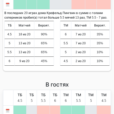
В последних 20 играх дома Крефельд Пингвин в сумме с голами
соперников пробил(а) тотал больше 5.5 мячей 13 раз, ТМ 5.5 - 7 раз.
ТБ
Матчей
Вероят.
ТМ
Матчей
Вероят.
4.5
18 из 20
90%
6
7 из 20
35%
5
13 из 20
65%
5.5
7 из 20
35%
5.5
13 из 20
65%
5
2 из 20
10%
6
9 из 20
45%
4.5
2 из 20
10%
В гостях
ТБ
ТБ
ТБ
ТБ
ТМ
ТМ
ТМ
ТМ
4.5
5
5.5
6
6
5.5
5
4.5