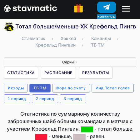
КОНКУРСЫ
Тотал больше/меньше ХК Крефельд Пингви
Ставматик
›
Хоккей
›
Команды
›
Крефельд Пингвин
›
ТБ ТМ
Серии
▼
СТАТИСТИКА
РАСПИСАНИЕ
РЕЗУЛЬТАТЫ
Исходы
ТБ ТМ
Фора по счету
Инд.Тотал голов
1 период
2 период
3 период
Статистика по суммарному количеству
заброшенных шайб обеими командами в матчах с
участием Крефельд Пингвин.
- тотал больше,
- меньше,
- равен.