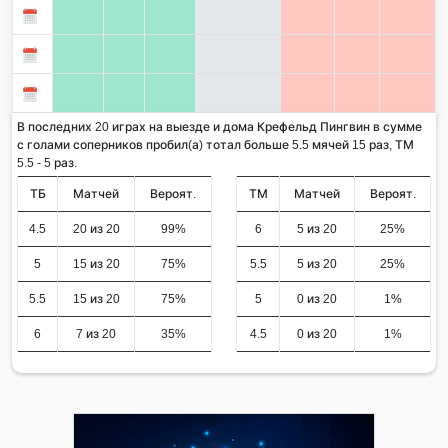
В последних 20 играх на выезде и дома Крефельд Пингвин в сумме
с голами соперников пробил(а) тотал больше 5.5 мячей 15 раз, ТМ
5.5 - 5 раз.
ТБ
Матчей
Вероят.
ТМ
Матчей
Вероят.
4.5
20 из 20
99%
6
5 из 20
25%
5
15 из 20
75%
5.5
5 из 20
25%
5.5
15 из 20
75%
5
0 из 20
1%
6
7 из 20
35%
4.5
0 из 20
1%