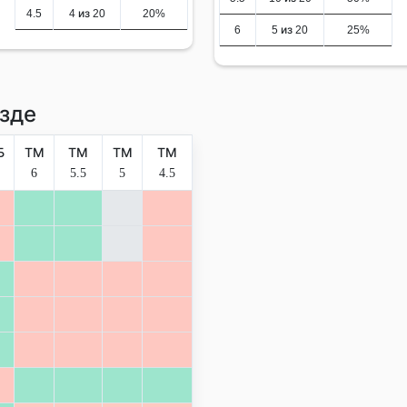
4.5
4 из 20
20%
6
5 из 20
25%
зде
Б
ТМ
ТМ
ТМ
ТМ
6
5.5
5
4.5