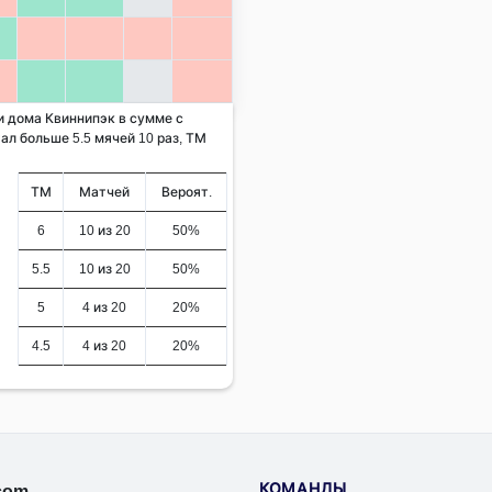
 и дома Квиннипэк в сумме с
ал больше 5.5 мячей 10 раз, ТМ
ТМ
Матчей
Вероят.
6
10 из 20
50%
5.5
10 из 20
50%
5
4 из 20
20%
4.5
4 из 20
20%
КОМАНДЫ
.com