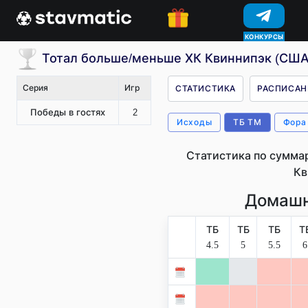
КОНКУРСЫ
Тотал больше/меньше ХК Квиннипэк (США
Серия
Игр
СТАТИСТИКА
РАСПИСАН
Победы в гостях
2
Исходы
ТБ ТМ
Фора
Статистика по сумма
Кв
Домашн
ТБ
ТБ
ТБ
Т
4.5
5
5.5
6