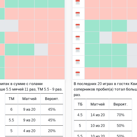
нипэк в сумме с голами
В последних 20 играх в гостях Кв
 5.5 мячей 11 раз, ТМ 5.5 - 9 раз.
соперников пробил(а) тотал больше
раз.
ТМ
Матчей
Вероят.
ТБ
Матчей
Вероят.
6
9 из 20
45%
4.5
14 из 20
70%
5.5
9 из 20
45%
5
10 из 20
50%
5
4 из 20
20%
5.5
10 из 20
50%