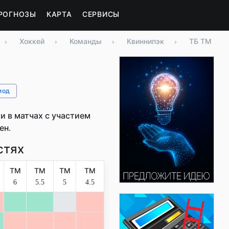
РОГНОЗЫ
КАРТА
СЕРВИСЫ
›
Хоккей
›
Команды
›
Квиннипэк
›
ТБ ТМ
иод
 в матчах с участием
ен.
стях
ТМ
ТМ
ТМ
ТМ
6
5.5
5
4.5