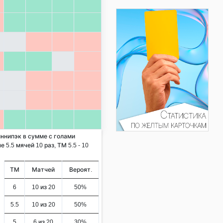
иннипэк в сумме с голами
 5.5 мячей 10 раз, ТМ 5.5 - 10
ТМ
Матчей
Вероят.
6
10 из 20
50%
5.5
10 из 20
50%
5
6 из 20
30%