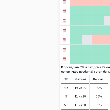
В последних 20 играх дома Квин
соперников пробил(а) тотал больше
ТБ
Матчей
Вероят.
4.5
16 из 20
80%
5
11 из 20
55%
5.5
11 из 20
55%