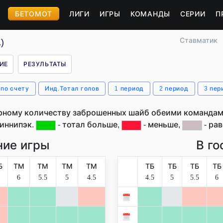
БЕТОМОТ
ЛИГИ
ИГРЫ
КОМАНДЫ
СЕРИИ
П
Ставматик
)
ИЕ
РЕЗУЛЬТАТЫ
 по счету
Инд.Тотал голов
1 период
2 период
3 пер
рному количеству заброшенных шайб обеими командами
иннипэк.
- тотал больше,
- меньше,
- рав
ие игры
В го
Б
ТМ
ТМ
ТМ
ТМ
ТБ
ТБ
ТБ
ТБ
6
5.5
5
4.5
4.5
5
5.5
6