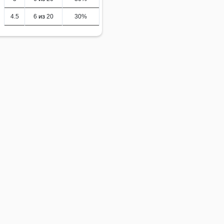
4.5
6 из 20
30%