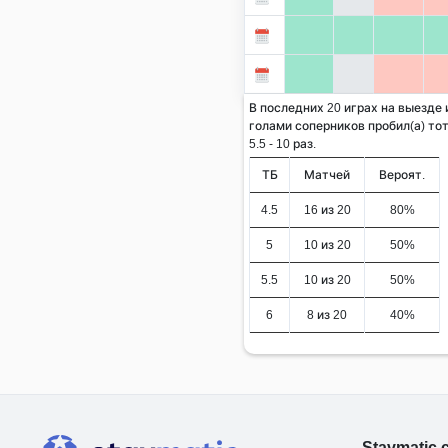
В последних 20 играх на выезде
голами соперников пробил(а) тот
5.5 - 10 раз.
ТБ
Матчей
Вероят.
4.5
16 из 20
80%
5
10 из 20
50%
5.5
10 из 20
50%
6
8 из 20
40%
Stavmatic