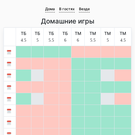
Дома
В гостях
Везде
Домашние игры
ТБ
ТБ
ТБ
ТБ
ТМ
ТМ
ТМ
ТМ
4.5
5
5.5
6
6
5.5
5
4.5