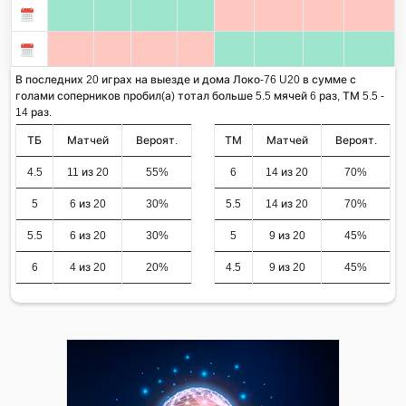
В последних 20 играх на выезде и дома Локо-76 U20 в сумме с
голами соперников пробил(а) тотал больше 5.5 мячей 6 раз, ТМ 5.5 -
14 раз.
ТБ
Матчей
Вероят.
ТМ
Матчей
Вероят.
4.5
11 из 20
55%
6
14 из 20
70%
5
6 из 20
30%
5.5
14 из 20
70%
5.5
6 из 20
30%
5
9 из 20
45%
6
4 из 20
20%
4.5
9 из 20
45%