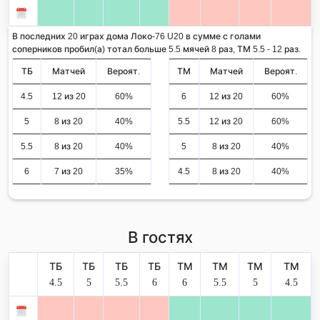
В последних 20 играх дома Локо-76 U20 в сумме с голами
соперников пробил(а) тотал больше 5.5 мячей 8 раз, ТМ 5.5 - 12 раз.
ТБ
Матчей
Вероят.
ТМ
Матчей
Вероят.
4.5
12 из 20
60%
6
12 из 20
60%
5
8 из 20
40%
5.5
12 из 20
60%
5.5
8 из 20
40%
5
8 из 20
40%
6
7 из 20
35%
4.5
8 из 20
40%
В гостях
ТБ
ТБ
ТБ
ТБ
ТМ
ТМ
ТМ
ТМ
4.5
5
5.5
6
6
5.5
5
4.5