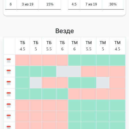
6
3 из 19
15%
4.5
7 из 19
36%
Везде
ТБ
ТБ
ТБ
ТБ
ТМ
ТМ
ТМ
ТМ
4.5
5
5.5
6
6
5.5
5
4.5