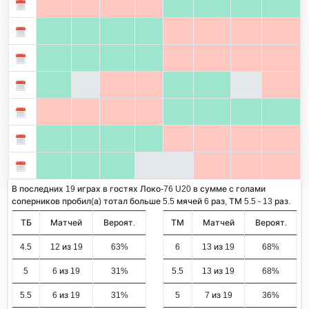
В последних 19 играх в гостях Локо-76 U20 в сумме с голами
соперников пробил(а) тотал больше 5.5 мячей 6 раз, ТМ 5.5 - 13 раз.
ТБ
Матчей
Вероят.
ТМ
Матчей
Вероят.
4.5
12 из 19
63%
6
13 из 19
68%
5
6 из 19
31%
5.5
13 из 19
68%
5.5
6 из 19
31%
5
7 из 19
36%