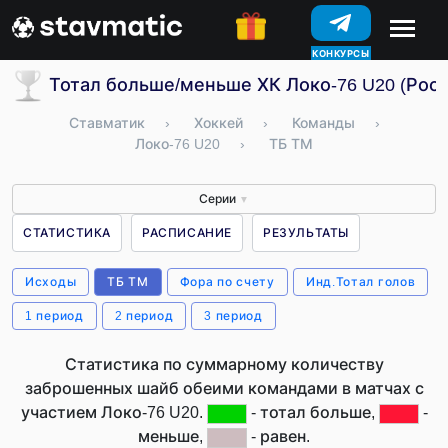
КОНКУРСЫ
Тотал больше/меньше ХК Локо-76 U20 (Росс
Ставматик
›
Хоккей
›
Команды
›
Локо-76 U20
›
ТБ ТМ
Серии
▼
СТАТИСТИКА
РАСПИСАНИЕ
РЕЗУЛЬТАТЫ
Исходы
ТБ ТМ
Фора по счету
Инд.Тотал голов
1 период
2 период
3 период
Статистика по суммарному количеству
заброшенных шайб обеими командами в матчах с
участием Локо-76 U20.
- тотал больше,
-
меньше,
- равен.