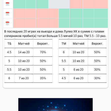
В последних 20 играх на выезде и дома Лулео ХК в сумме с голами
соперников пробил(а) тотал больше 5.5 мячей 10 раз, ТМ 5.5 - 10 раз.
ТБ
Матчей
Вероят.
ТМ
Матчей
Вероят.
4.5
14 из 20
70%
6
10 из 20
50%
5
10 из 20
50%
5.5
10 из 20
50%
5.5
10 из 20
50%
5
6 из 20
30%
6
7 из 20
35%
4.5
6 из 20
30%