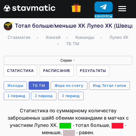
КОНКУРСЫ
Тотал больше/меньше ХК Лулео ХК (Швеци
Ставматик
›
Хоккей
›
Команды
›
Лулео ХК
›
ТБ ТМ
Серии
▼
СТАТИСТИКА
РАСПИСАНИЕ
РЕЗУЛЬТАТЫ
Исходы
ТБ ТМ
Фора по счету
Инд.Тотал голов
1 период
2 период
3 период
Статистика по суммарному количеству
заброшенных шайб обеими командами в матчах с
участием Лулео ХК.
- тотал больше,
-
меньше,
- равен.