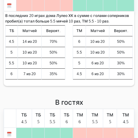
В последних 20 играх дома Лулео ХК в сумме с голами соперников
пробил(а) тотал больше 5.5 мячей 10 раз, ТМ 5.5 - 10 раз.
ТБ
Матчей
Вероят.
ТМ
Матчей
Вероят.
4.5
14 из 20
70%
6
10 из 20
50%
5
10 из 20
50%
5.5
10 из 20
50%
5.5
10 из 20
50%
5
6 из 20
30%
6
7 из 20
35%
4.5
6 из 20
30%
В гостях
ТБ
ТБ
ТБ
ТБ
ТМ
ТМ
ТМ
ТМ
4.5
5
5.5
6
6
5.5
5
4.5