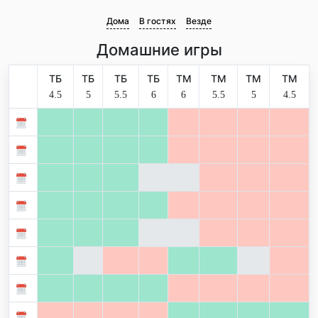
Дома
В гостях
Везде
Домашние игры
ТБ
ТБ
ТБ
ТБ
ТМ
ТМ
ТМ
ТМ
4.5
5
5.5
6
6
5.5
5
4.5